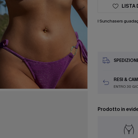
LISTA 
I Sunchasers guada
SPEDIZION
RESI & CAM
ENTRO 30 GI
Prodotto in evid