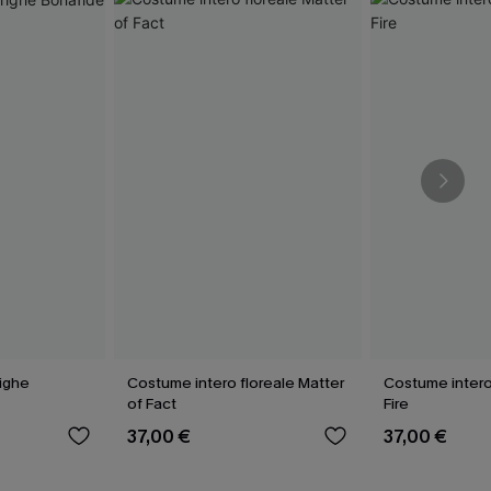
righe
Costume intero floreale Matter
Costume intero
of Fact
Fire
37,00 €
37,00 €