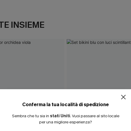
E INSIEME
ISCRIVITI PE
15% DI SCONTO SENZA
20% DI SCONTO SU 2 
Conferma la tua località di spedizione
Sembra che tu sia in
stati Uniti
.
Vuoi passare al sito locale
per una migliore esperienza?