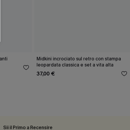
O SCONT
ere e-mail di marketing (compresi contenuti
ti i nostri
Termini e condizioni
. Potremmo
 di tracciamento come i pixel presenti nelle
rte, valutare il livello di coinvolgimento,
dotti che potrebbero interessarti, il tutto
y
. Puoi annullare l'iscrizione in qualsiasi
anti
Midkini incrociato sul retro con stampa
leopardata classica e set a vita alta
37,00 €
Sii il Primo a Recensire