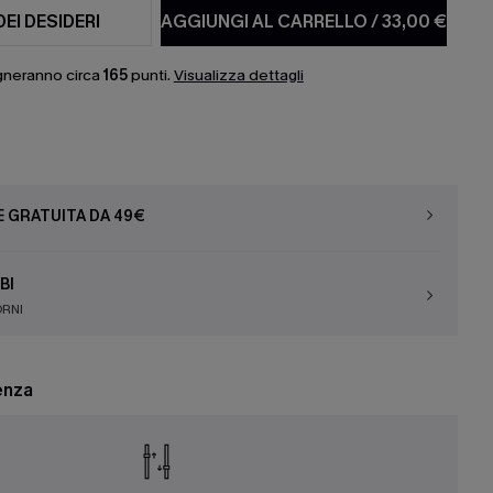
DEI DESIDERI
AGGIUNGI AL CARRELLO
/
33,00 €
gneranno circa
165
punti.
Visualizza dettagli
E GRATUITA DA 49€
BI
ORNI
enza