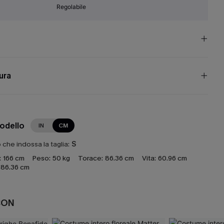
Regolabile
cura
modello
IN
CM
che indossa la taglia:
S
:
166 cm
Peso:
50 kg
Torace:
86.36 cm
Vita:
60.96 cm
86.36 cm
CON