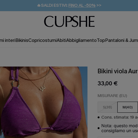
🔥SALDI ESTIVI:
FINO AL -50%
>>
💌REGALO PER I NUOVI: 20% DI SCONTO*
🚚SPEDIZIONE GRATUITA DA 49€
i interi
Bikinis
Copricostumi
Abiti
Abbigliamento
Top
Pantaloni & Jum
Bikini viola Au
33,00 €
MISURARE (EU)
S(38)
M(40)
Cons. stimata: 19 
Nota: questo modell
consigliamo un uso