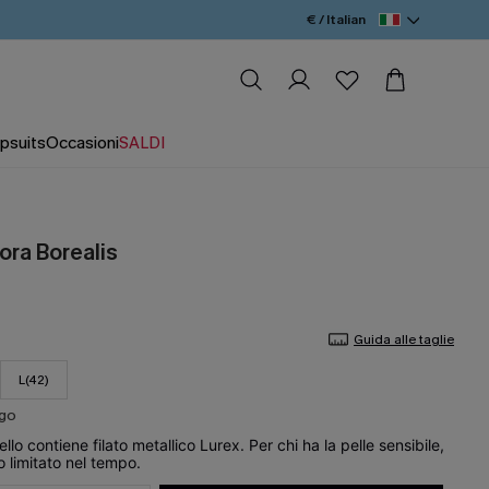
€ / Italian
psuits
Occasioni
SALDI
rora Borealis
Guida alle taglie
L(42)
ago
o contiene filato metallico Lurex. Per chi ha la pelle sensibile,
 limitato nel tempo.