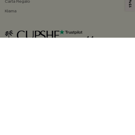
Carta Regalo
Klarna
4.4
SEGUICI SU
©2026 CUPSHE ITALIA
Informativa sulla privacy
|
Termini e condizioni
Gestione dei cookie