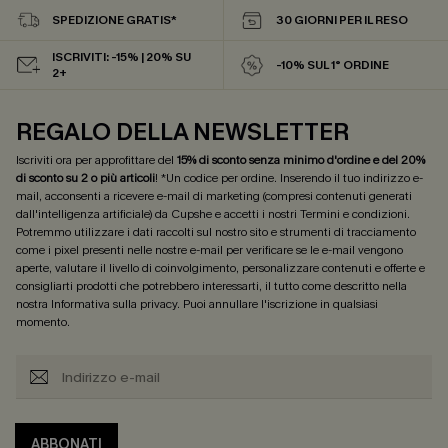
SPEDIZIONE GRATIS*
30 GIORNI PER IL RESO
ISCRIVITI: -15% | 20% SU
-10% SUL 1° ORDINE
2+
REGALO DELLA NEWSLETTER
Iscriviti ora per approfittare del
15% di sconto senza minimo d'ordine e del 20%
di sconto su 2 o più articoli
! *Un codice per ordine. Inserendo il tuo indirizzo e-
mail, acconsenti a ricevere e-mail di marketing (compresi contenuti generati
dall'intelligenza artificiale) da Cupshe e accetti i nostri
Termini e condizioni
.
Potremmo utilizzare i dati raccolti sul nostro sito e strumenti di tracciamento
come i pixel presenti nelle nostre e-mail per verificare se le e-mail vengono
aperte, valutare il livello di coinvolgimento, personalizzare contenuti e offerte e
consigliarti prodotti che potrebbero interessarti, il tutto come descritto nella
nostra
Informativa sulla privacy
. Puoi annullare l'iscrizione in qualsiasi
momento.
ABBONATI