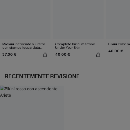
Midkini incrociato sul retro
Completo bikini marrone
Bikini color 
con stampa leopardata
Under Your Skin
40,00 €
classica e set a vita alta
37,00 €
40,00 €
RECENTEMENTE REVISIONE