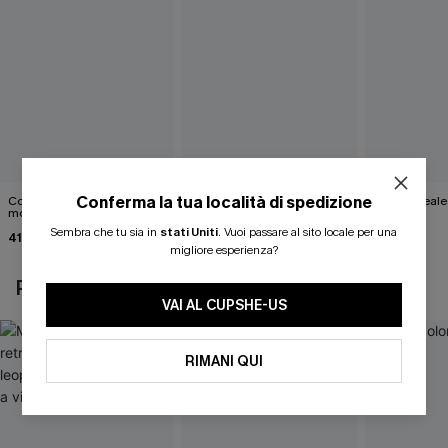
Conferma la tua località di spedizione
Completo bikini rosso
Bikini rosso Crimson Eclipse
Bikini florea
mozzafiato
Cove
36,00 €
Sembra che tu sia in
stati Uniti
.
Vuoi passare al sito locale per una
41,00 €
42,00 €
46,00 €
migliore esperienza?
POTREBBE INTERESSARTI ANCHE
VAI AL CUPSHE-US
RIMANI QUI