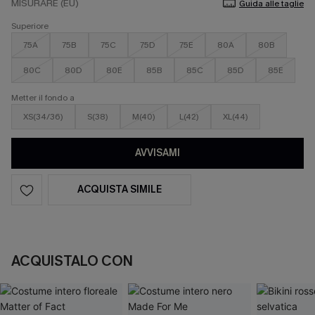
MISURARE (EU)
Guida alle taglie
Superiore
75A
75B
75C
75D
75E
80A
80B
80C
80D
80E
85B
85C
85D
85E
Metter il fondo a
XS(34/36)
S(38)
M(40)
L(42)
XL(44)
AVVISAMI
ACQUISTA SIMILE
ACQUISTALO CON