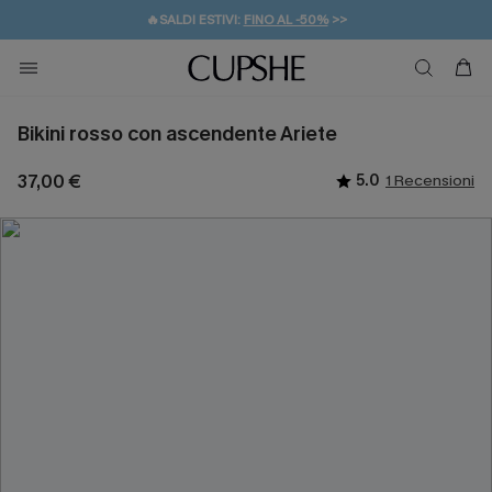
🔥SALDI ESTIVI:
FINO AL -50%
>>
💌REGALO PER I NUOVI: 20% DI SCONTO*
🚚SPEDIZIONE GRATUITA DA 49€
Bikini rosso con ascendente Ariete
37,00 €
5.0
1 Recensioni