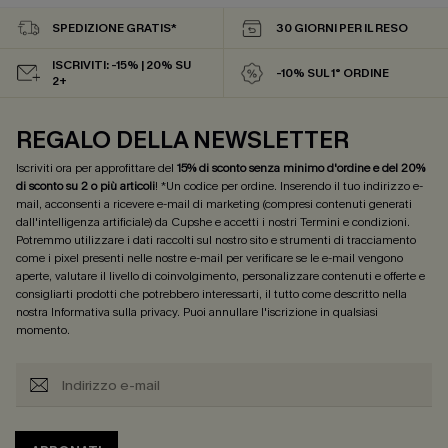
SPEDIZIONE GRATIS*
30 GIORNI PER IL RESO
ISCRIVITI: -15% | 20% SU
-10% SUL 1° ORDINE
2+
REGALO DELLA NEWSLETTER
Iscriviti ora per approfittare del
15% di sconto senza minimo d'ordine e del 20%
di sconto su 2 o più articoli
! *Un codice per ordine. Inserendo il tuo indirizzo e-
mail, acconsenti a ricevere e-mail di marketing (compresi contenuti generati
dall'intelligenza artificiale) da Cupshe e accetti i nostri
Termini e condizioni
.
Potremmo utilizzare i dati raccolti sul nostro sito e strumenti di tracciamento
come i pixel presenti nelle nostre e-mail per verificare se le e-mail vengono
aperte, valutare il livello di coinvolgimento, personalizzare contenuti e offerte e
consigliarti prodotti che potrebbero interessarti, il tutto come descritto nella
nostra
Informativa sulla privacy
. Puoi annullare l'iscrizione in qualsiasi
momento.