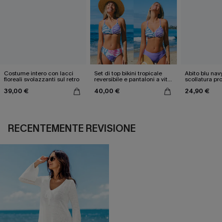
Costume intero con lacci
Set di top bikini tropicale
Abito blu nav
floreali svolazzanti sul retro
reversibile e pantaloni a vita
scollatura pr
media
cintura doppi
39,00 €
40,00 €
24,90 €
RECENTEMENTE REVISIONE