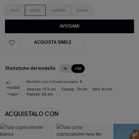
S(36)
M(38)
L(40/42)
XL(44)
AVVISAMI
ACQUISTA SIMILE
Statistiche del modello
IN
CM
Modello che indossa la taglia:
S
Altezza:
173 cm
Torace:
79 cm
Vita:
61 cm
Fianchi:
89 cm
ACQUISTALO CON