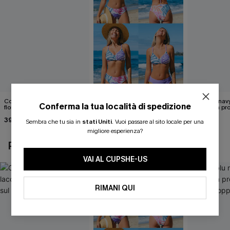
Costume intero con lacci
Set di top bikini tropicale
Abito blu nav
Conferma la tua località di spedizione
floreali svolazzanti sul retro
reversibile e pantaloni a vita
scollatura pr
media
cintura doppi
39,00 €
40,00 €
24,90 €
Sembra che tu sia in
stati Uniti
.
Vuoi passare al sito locale per una
migliore esperienza?
POTREBBE INTERESSARTI ANCHE
VAI AL CUPSHE-US
RIMANI QUI