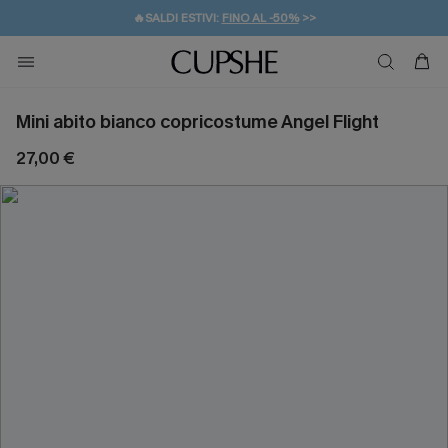
🔥SALDI ESTIVI:
FINO AL -50%
>>
💌REGALO PER I NUOVI: 20% DI SCONTO*
🚚SPEDIZIONE GRATUITA DA 49€
Mini abito bianco copricostume Angel Flight
27,00 €