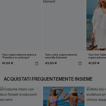
Tuta copricostume bianca
Tuta corta copricostume
Turn the Tabl
"Pianifica in anticipo"
nera My Element
copricostume
41,00 €
43,00 €
41,00 €
ACQUISTATI FREQUENTEMENTE INSIEME