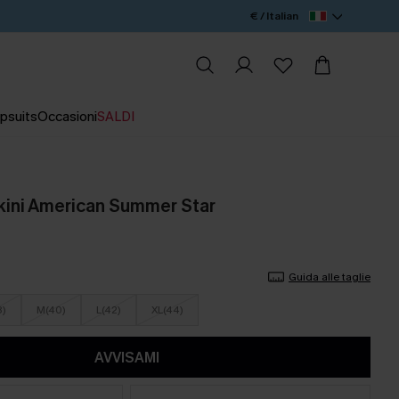
€ / Italian
psuits
Occasioni
SALDI
ini American Summer Star
Guida alle taglie
8)
M(40)
L(42)
XL(44)
AVVISAMI