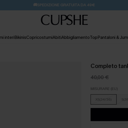
💌REGALO PER I NUOVI: 20% DI SCONTO*
i interi
Bikinis
Copricostumi
Abiti
Abbigliamento
Top
Pantaloni & Jum
Completo tank
40,00 €
MISURARE (EU)
XS(34/36)
S(3