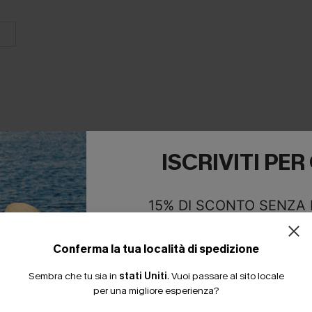
ISCRIVITI PE
E INSIEME
15% DI SCONTO SENZA
20% DI SCONTO SU 2 
Conferma la tua località di spedizione
Sembra che tu sia in
stati Uniti
.
Vuoi passare al sito locale
per una migliore esperienza?