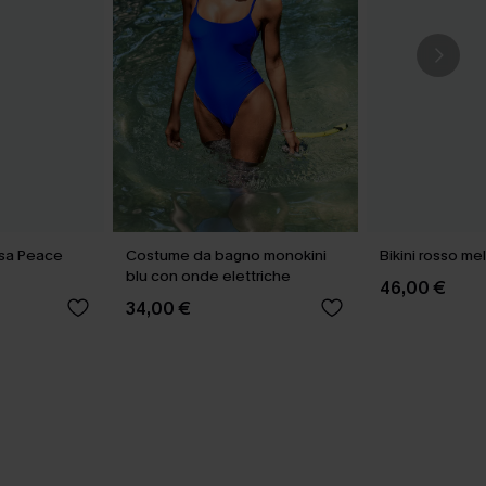
osa Peace
Costume da bagno monokini
Bikini rosso me
blu con onde elettriche
46,00 €
34,00 €