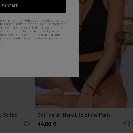
O SCONT
ere e-mail di marketing (compresi contenuti
ti i nostri
Termini e condizioni
. Potremmo
 di tracciamento come i pixel presenti nelle
rte, valutare il livello di coinvolgimento,
dotti che potrebbero interessarti, il tutto
y
. Puoi annullare l'iscrizione in qualsiasi
a Salted
Set Tankini Nero Life of the Party
44,00 €