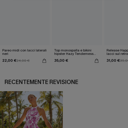
Pareo midi con lacci laterali
Top monospalla e bikini
Release Happ
neri
hipster Hazy Tenderness
lacci sul retro
Flower
bassa
22,00 €
35,00 €
31,00 €
24,00 €
39,0
RECENTEMENTE REVISIONE