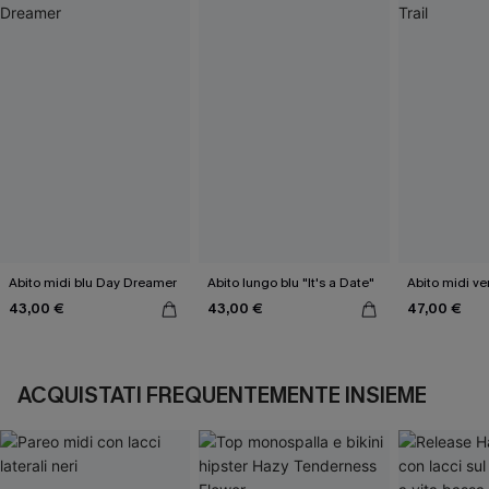
Abito midi blu Day Dreamer
Abito lungo blu "It's a Date"
Abito midi ver
43,00 €
43,00 €
47,00 €
ACQUISTATI FREQUENTEMENTE INSIEME