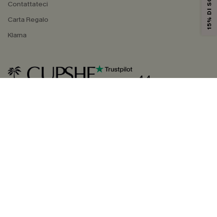
15% DI SCONTO
Contattateci
Carta Regalo
Klarna
4.4
SEGUICI SU
©2026 CUPSHE ITALIA
Informativa sulla privacy
|
Termini e condizioni
Gestione dei cookie