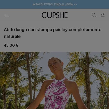
🔥SALDI ESTIVI:
FINO AL -50%
>>
💌REGALO PER I NUOVI: 20% DI SCONTO*
🚚SPEDIZIONE GRATUITA DA 49€
Abito lungo con stampa paisley completamente
naturale
43,00 €