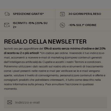
SPEDIZIONE GRATIS*
30 GIORNI PER IL RESO
ISCRIVITI: -15% | 20% SU
-10% SUL 1° ORDINE
2+
REGALO DELLA NEWSLETTER
Iscriviti ora per approfittare del
15% di sconto senza minimo d'ordine e del 20%
di sconto su 2 o più articoli
! *Un codice per ordine. Inserendo il tuo indirizzo e-
mail, acconsenti a ricevere e-mail di marketing (compresi contenuti generati
dall'intelligenza artificiale) da Cupshe e accetti i nostri
Termini e condizioni
.
Potremmo utilizzare i dati raccolti sul nostro sito e strumenti di tracciamento
come i pixel presenti nelle nostre e-mail per verificare se le e-mail vengono
aperte, valutare il livello di coinvolgimento, personalizzare contenuti e offerte e
consigliarti prodotti che potrebbero interessarti, il tutto come descritto nella
nostra
Informativa sulla privacy
. Puoi annullare l'iscrizione in qualsiasi
momento.