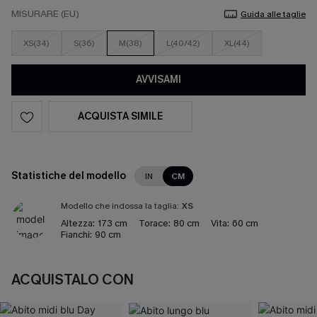
MISURARE (EU)
Guida alle taglie
XS(34)
S(36)
M(38)
L(40/42)
XL(44)
AVVISAMI
ACQUISTA SIMILE
Statistiche del modello
IN
CM
Modello che indossa la taglia:
XS
Altezza:
173 cm
Torace:
80 cm
Vita:
60 cm
Fianchi:
90 cm
ACQUISTALO CON