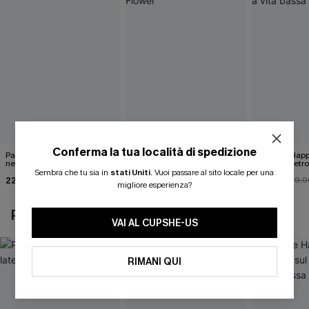
Conferma la tua località di spedizione
Pareo midi con lacci laterali
Top monospalla e bikini
Release Happ
neri
hipster Hazy Tenderness
lacci sul retro
Flower
bassa
Sembra che tu sia in
stati Uniti
.
Vuoi passare al sito locale per una
22,00 €
35,00 €
31,00 €
24,00 €
39,0
migliore esperienza?
POTREBBE INTERESSARTI ANCHE
VAI AL CUPSHE-US
RIMANI QUI