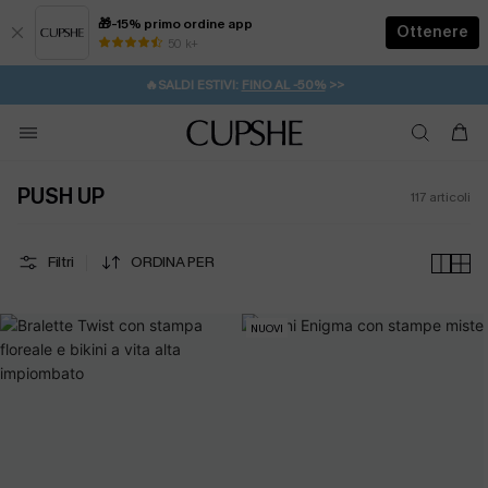
🎁-15% primo ordine app
Ottenere
50 k+
⚡️-15% SUGLI ESSENZIALI DA VACANZA |
ACQUISTA
🔥SALDI ESTIVI:
FINO AL -50%
>>
💌REGALO PER I NUOVI: 20% DI SCONTO*
🚚SPEDIZIONE GRATUITA DA 49€
PUSH UP
117
articoli
Filtri
ORDINA PER
NUOVI