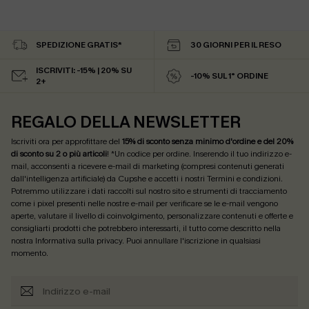
SPEDIZIONE GRATIS*
30 GIORNI PER IL RESO
ISCRIVITI: -15% | 20% SU
-10% SUL 1° ORDINE
2+
REGALO DELLA NEWSLETTER
Iscriviti ora per approfittare del
15% di sconto senza minimo d'ordine e del 20%
di sconto su 2 o più articoli
! *Un codice per ordine. Inserendo il tuo indirizzo e-
mail, acconsenti a ricevere e-mail di marketing (compresi contenuti generati
dall'intelligenza artificiale) da Cupshe e accetti i nostri
Termini e condizioni
.
Potremmo utilizzare i dati raccolti sul nostro sito e strumenti di tracciamento
come i pixel presenti nelle nostre e-mail per verificare se le e-mail vengono
aperte, valutare il livello di coinvolgimento, personalizzare contenuti e offerte e
consigliarti prodotti che potrebbero interessarti, il tutto come descritto nella
nostra
Informativa sulla privacy
. Puoi annullare l'iscrizione in qualsiasi
momento.