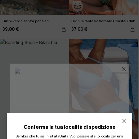
Bikini verde senza pensieri
Bikini a fantasia floreale Coastal Club
39,00 €
37,00 €
Conferma la tua località di spedizione
ISCRIVITI PER OTTENERE
Sembra che tu sia in
stati Uniti
.
Vuoi passare al sito locale per una