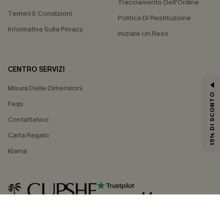
Tracciamento Dell'Ordine
Termini E Condizioni
Politica Di Restituzione
Informativa Sulla Privacy
Iniziare Un Reso
CENTRO SERVIZI
Misura Delle Dimensioni
15% DI SCONTO
Faqs
Contattateci
Carta Regalo
Klarna
4.4