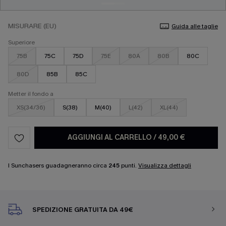
MISURARE (EU)
Guida alle taglie
Superiore
75B
75C
75D
75E
80A
80B
80C
80D
85B
85C
Metter il fondo a
XS(34/36)
S(38)
M(40)
L(42)
XL(44)
AGGIUNGI AL CARRELLO
/
49,00 €
I Sunchasers guadagneranno circa
245
punti.
Visualizza dettagli
SPEDIZIONE GRATUITA DA 49€