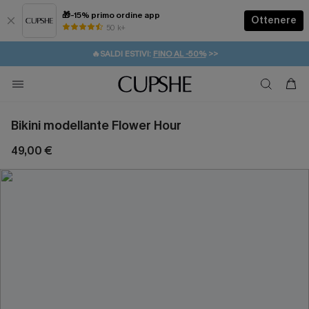
🎁-15% primo ordine app
Ottenere
50 k+
⚡️-15% SUGLI ESSENZIALI DA VACANZA |
ACQUISTA
🔥SALDI ESTIVI:
FINO AL -50%
>>
💌REGALO PER I NUOVI: 20% DI SCONTO*
🚚SPEDIZIONE GRATUITA DA 49€
Bikini modellante Flower Hour
49,00 €