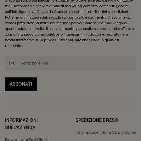
di sconto su 2 o più articoli
! *Un codice per ordine. Inserendo il tuo indirizzo e-
mail, acconsenti a ricevere e-mail di marketing (compresi contenuti generati
dall'intelligenza artificiale) da Cupshe e accetti i nostri
Termini e condizioni
.
Potremmo utilizzare i dati raccolti sul nostro sito e strumenti di tracciamento
come i pixel presenti nelle nostre e-mail per verificare se le e-mail vengono
aperte, valutare il livello di coinvolgimento, personalizzare contenuti e offerte e
consigliarti prodotti che potrebbero interessarti, il tutto come descritto nella
nostra
Informativa sulla privacy
. Puoi annullare l'iscrizione in qualsiasi
momento.
ABBONATI
INFORMAZIONI
SPEDIZIONE E RESO
SULL'AZIENDA
Informazioni Sulla Spedizione
Recensioni Dei Clienti