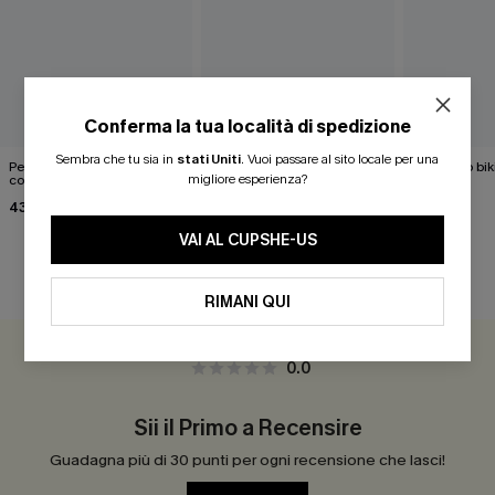
Conferma la tua località di spedizione
Sembra che tu sia in
stati Uniti
.
Vuoi passare al sito locale per una
Per un divertente set bikini
Bikini rosa bubblegum
Completo bikin
migliore esperienza?
contenitivo per la pancia
Escape
39,00 €
43,00 €
46,00 €
VAI AL CUPSHE-US
RECENSIONI DEI CLIENTI
RIMANI QUI
0.0
Sii il Primo a Recensire
Guadagna più di 30 punti per ogni recensione che lasci!