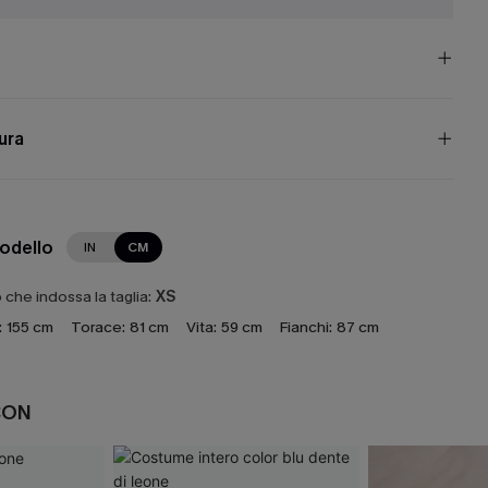
cura
modello
IN
CM
che indossa la taglia:
XS
:
155 cm
Torace:
81 cm
Vita:
59 cm
Fianchi:
87 cm
CON