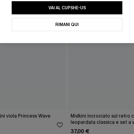
VAI AL CUPSHE-US
RIMANI QUI
ni viola Princess Wave
Midkini incrociato sul retro
leopardata classica e set a v
37,00 €