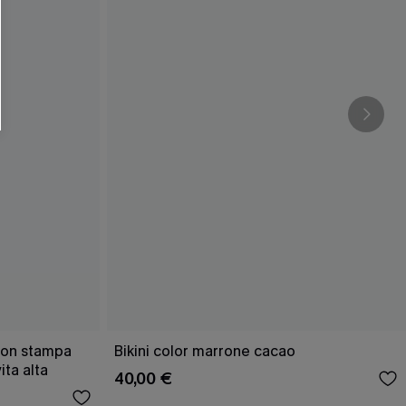
 con stampa
Bikini color marrone cacao
ita alta
40,00 €