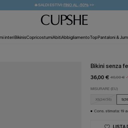
🔥SALDI ESTIVI:
FINO AL -50%
>>
💌REGALO PER I NUOVI: 20% DI SCONTO*
🚚SPEDIZIONE GRATUITA DA 49€
i interi
Bikinis
Copricostumi
Abiti
Abbigliamento
Top
Pantaloni & Jum
Bikini senza f
36,00 €
40,00 €
MISURARE (EU)
XS(34/36)
S(3
Cons. stimata: 19 
LISTA 