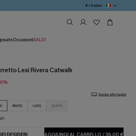
€ / Italian
psuits
Occasioni
SALDI
erretto Lexi Rivera Catwalk
-10%
Guida alle taglie
8)
M(40)
L(42)
XL(44)
ago
DEI DESIDERI
AGGIUNGI AL CARRELLO
/
36,00 €