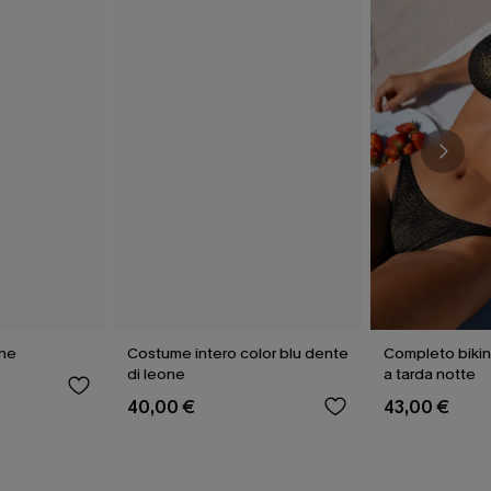
one
Costume intero color blu dente
Completo bikini
di leone
a tarda notte
40,00 €
43,00 €