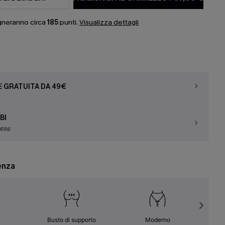
gneranno circa
185
punti.
Visualizza dettagli
E GRATUITA DA 49€
BI
ORNI
enza
Busto di supporto
Moderno