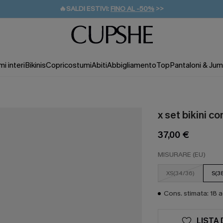
🔥SALDI ESTIVI:
FINO AL -50%
>>
💌REGALO PER I NUOVI: 20% DI SCONTO*
🚚SPEDIZIONE GRATUITA DA 49€
i interi
Bikinis
Copricostumi
Abiti
Abbigliamento
Top
Pantaloni & Jum
x set bikini c
37,00 €
MISURARE (EU)
XS(34/36)
S(3
Cons. stimata: 18 
LISTA 