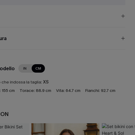
cura
modello
IN
CM
che indossa la taglia:
XS
:
155 cm
Torace:
88.9 cm
Vita:
64.7 cm
Fianchi:
92.7 cm
CON