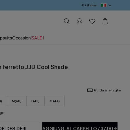
€ / Italian
psuits
Occasioni
SALDI
on ferretto JJD Cool Shade
Guida alle taglie
8)
M(40)
L(42)
XL(44)
ago
DEI DESIDERI
AGGIUNGI AL CARRELLO
/
37,00 €