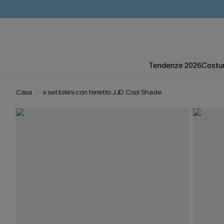
Tendenze 2026
Costum
Casa
x set bikini con ferretto JJD Cool Shade