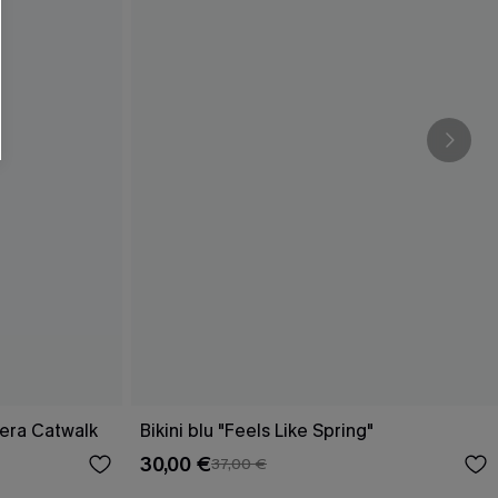
ivera Catwalk
Bikini blu "Feels Like Spring"
30,00 €
37,00 €