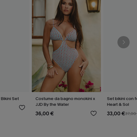
Bikini Set
Costume da bagno monokini x
Set bikini con 
JJD By the Water
Heart & Sol
36,00 €
33,00 €
37,00