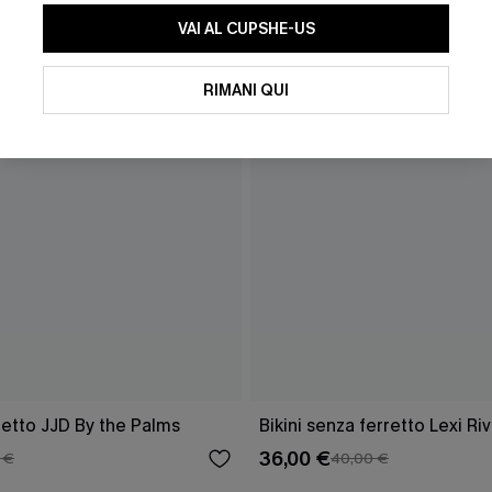
VAI AL CUPSHE-US
RIMANI QUI
rretto JJD By the Palms
Bikini senza ferretto Lexi R
36,00 €
 €
40,00 €