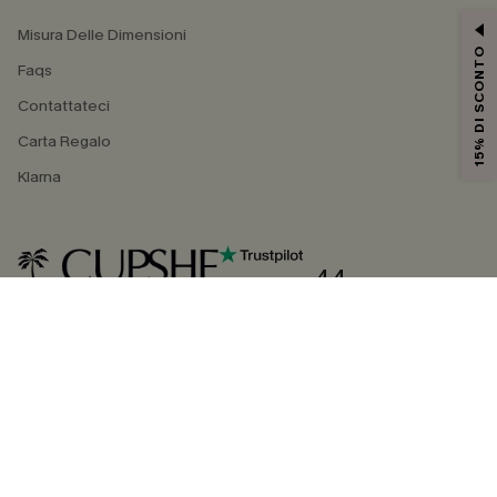
Misura Delle Dimensioni
15% DI SCONTO
Faqs
Contattateci
Carta Regalo
Klarna
4.4
SEGUICI SU
©2026 CUPSHE ITALIA