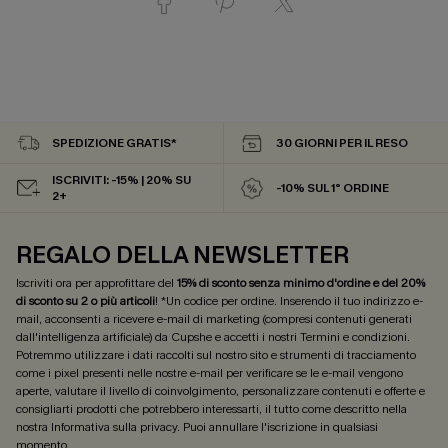
SPEDIZIONE GRATIS*
30 GIORNI PER IL RESO
ISCRIVITI: -15% | 20% SU
-10% SUL 1° ORDINE
2+
REGALO DELLA NEWSLETTER
Iscriviti ora per approfittare del
15% di sconto senza minimo d'ordine e del 20%
di sconto su 2 o più articoli
! *Un codice per ordine. Inserendo il tuo indirizzo e-
mail, acconsenti a ricevere e-mail di marketing (compresi contenuti generati
dall'intelligenza artificiale) da Cupshe e accetti i nostri
Termini e condizioni
.
Potremmo utilizzare i dati raccolti sul nostro sito e strumenti di tracciamento
come i pixel presenti nelle nostre e-mail per verificare se le e-mail vengono
aperte, valutare il livello di coinvolgimento, personalizzare contenuti e offerte e
consigliarti prodotti che potrebbero interessarti, il tutto come descritto nella
nostra
Informativa sulla privacy
. Puoi annullare l'iscrizione in qualsiasi
momento.