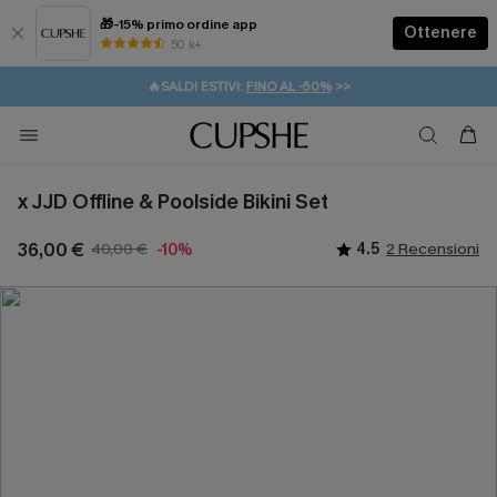
🎁-15% primo ordine app
Ottenere
50 k+
⚡️-15% SUGLI ESSENZIALI DA VACANZA |
ACQUISTA
🔥SALDI ESTIVI:
FINO AL -50%
>>
💌REGALO PER I NUOVI: 20% DI SCONTO*
🚚SPEDIZIONE GRATUITA DA 49€
x JJD Offline & Poolside Bikini Set
36,00 €
40,00 €
4.5
2 Recensioni
-10%