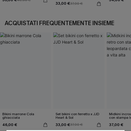
33,00 €
37,00 €
ACQUISTATI FREQUENTEMENTE INSIEME
Bikini marrone Cola
Set bikini con ferretto x JJD
Midkini incroc
ghiacciata
Heart & Sol
con stampa l
classica e set
46,00 €
33,00 €
37,00 €
37,00 €