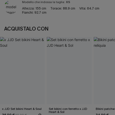
Modello che indossa la taglia:
XS
Altezza:
155 cm
Torace:
88.9 cm
Vita:
64.7 cm
Fianchi:
92.7 cm
ACQUISTALO CON
x JJD Set bikini Heart & Soul
Set bikini con ferretto x JJD
Bikini patchw
Heart & Sol
36,00 €
34,00 €
40,00 €