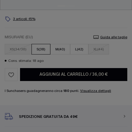
3 articoli -15%
MISURARE (EU)
Guida alle taglie
XS(34/36)
S(38)
M(40)
L(42)
XL(44)
Cons. stimata: 18 ago
AGGIUNGI AL CARRELLO
/
36,00 €
I Sunchasers guadagneranno circa
180
punti.
Visualizza dettagli
SPEDIZIONE GRATUITA DA 49€