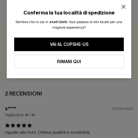
Conferma la tua località di spedizione
RECENSIONI DEI CLIENTI
Sembra che tu sia in
stati Uniti
.
Vuoi passare al sito locale per una
migliore esperienza?
4.5
2 RECENSIONI
VAI AL CUPSHE-US
Guadagna più di 30 punti per ogni recensione che lasci!
RIMANI QUI
VALUTARE
2 RECENSIONI
s****
07/06/2026
Taglia (EU):
M / M
Uguale alla foto. Ottima qualità e vestibilità.