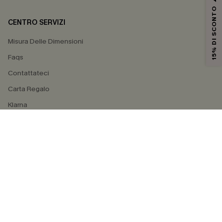
15% DI SCONTO
CENTRO SERVIZI
Misura Delle Dimensioni
Faqs
Contattateci
Carta Regalo
Klarna
4.4
SEGUICI SU