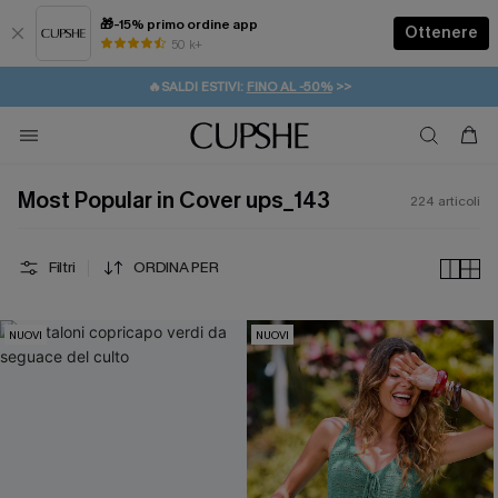
🎁-15% primo ordine app
Ottenere
50 k+
⚡️-15% SUGLI ESSENZIALI DA VACANZA |
ACQUISTA
🔥SALDI ESTIVI:
FINO AL -50%
>>
💌REGALO PER I NUOVI: 20% DI SCONTO*
🚚SPEDIZIONE GRATUITA DA 49€
Most Popular in Cover ups_143
224
articoli
Filtri
ORDINA PER
NUOVI
NUOVI