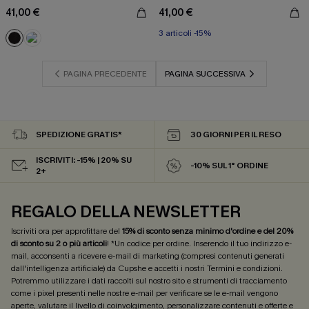
41,00 €
41,00 €
3 articoli -15%
PAGINA PRECEDENTE
PAGINA SUCCESSIVA
SPEDIZIONE GRATIS*
30 GIORNI PER IL RESO
ISCRIVITI: -15% | 20% SU
-10% SUL 1° ORDINE
2+
REGALO DELLA NEWSLETTER
Iscriviti ora per approfittare del
15% di sconto senza minimo d'ordine e del 20%
di sconto su 2 o più articoli
! *Un codice per ordine. Inserendo il tuo indirizzo e-
mail, acconsenti a ricevere e-mail di marketing (compresi contenuti generati
dall'intelligenza artificiale) da Cupshe e accetti i nostri
Termini e condizioni
.
Potremmo utilizzare i dati raccolti sul nostro sito e strumenti di tracciamento
come i pixel presenti nelle nostre e-mail per verificare se le e-mail vengono
aperte, valutare il livello di coinvolgimento, personalizzare contenuti e offerte e