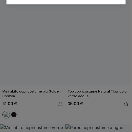
OTTIENI IL TUO SCONT
Inserendo il tuo indirizzo e-mail, acconsenti a ricevere e-mail di
marketing (compresi contenuti generati dall'intelligenza artificiale)
da Cupshe e accetti i nostri
Termini e condizioni
. Potremmo
utilizzare i dati raccolti sul nostro sito e strumenti di tracciamento
come i pixel presenti nelle nostre e-mail per verificare se le e-mail
vengono aperte, valutare il livello di coinvolgimento, personalizzare
contenuti e offerte e consigliarti prodotti che potrebbero interessarti,
il tutto come descritto nella nostra
Informativa sulla privacy
. Puoi
annullare l'iscrizione in qualsiasi momento.
Mini abito copricostume blu Golden
Top copricostume Natural Flow color
Horizon
verde acqua
41,00 €
35,00 €