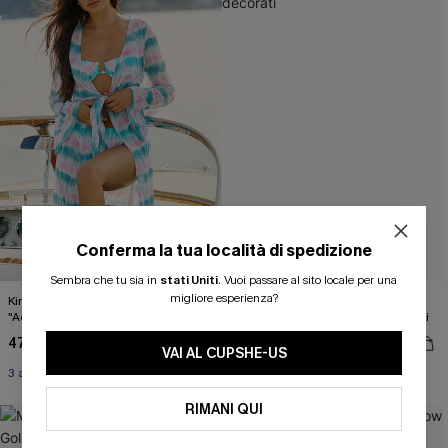
Conferma la tua località di spedizione
ISCRIVITI PER OTTENERE
Sembra che tu sia in
stati Uniti
.
Vuoi passare al sito locale per una
migliore esperienza?
Kimono copricostume tie-dye
Passeggiata sul selciato
"Across the Harbor"
pantaloncini copricostume decorati
15% DI SCONTO SENZA MINIMO D'ORDINE
47,00 €
38,00 €
20% DI SCONTO SU 2 O PIÙ ARTICOLI
VAI AL CUPSHE-US
3 articoli -15%
3 articoli -15%
RIMANI QUI