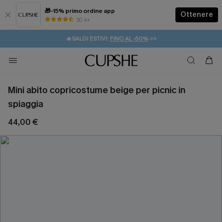
🎁-15% primo ordine app
Ottenere
50 k+
⚡️-15% SUGLI ESSENZIALI DA VACANZA |
ACQUISTA
🔥SALDI ESTIVI:
FINO AL -50%
>>
💌REGALO PER I NUOVI: 20% DI SCONTO*
🚚SPEDIZIONE GRATUITA DA 49€
Mini abito copricostume beige per picnic in
spiaggia
44,00 €