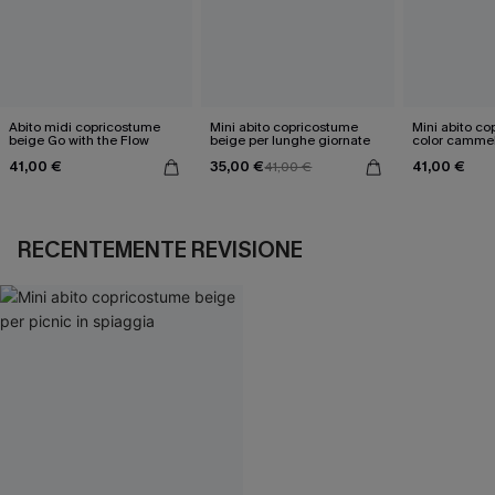
Abito midi copricostume
Mini abito copricostume
Mini abito c
beige Go with the Flow
beige per lunghe giornate
color cammel
41,00 €
35,00 €
41,00 €
41,00 €
RECENTEMENTE REVISIONE