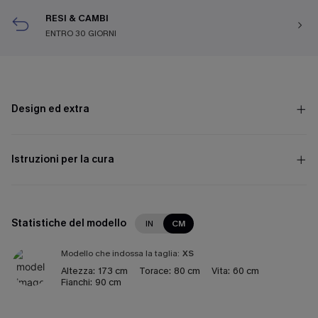
RESI & CAMBI
ENTRO 30 GIORNI
Design ed extra
Istruzioni per la cura
Statistiche del modello
IN
CM
Modello che indossa la taglia:
XS
Altezza:
173 cm
Torace:
80 cm
Vita:
60 cm
Fianchi:
90 cm