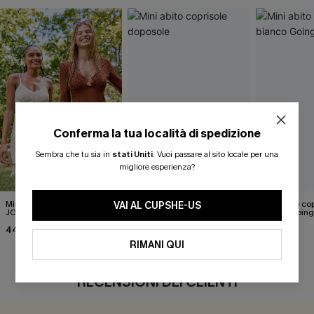
Conferma la tua località di spedizione
Sembra che tu sia in
stati Uniti
.
Vuoi passare al sito locale per una
migliore esperienza?
Mini abito copricostume
Mini abito coprisole
Mini abito c
VAI AL CUPSHE-US
JOJO Sun All Day
doposole
bianco Going
44,00 €
31,00 €
38,00 €
36,00 €
RIMANI QUI
RECENSIONI DEI CLIENTI