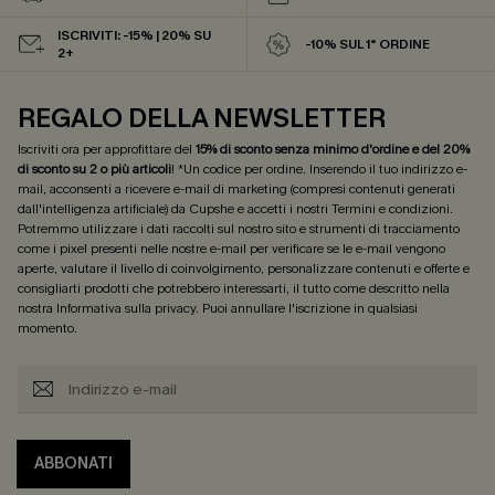
ISCRIVITI: -15% | 20% SU
-10% SUL 1° ORDINE
2+
REGALO DELLA NEWSLETTER
Iscriviti ora per approfittare del
15% di sconto senza minimo d'ordine e del 20%
di sconto su 2 o più articoli
! *Un codice per ordine. Inserendo il tuo indirizzo e-
mail, acconsenti a ricevere e-mail di marketing (compresi contenuti generati
dall'intelligenza artificiale) da Cupshe e accetti i nostri
Termini e condizioni
.
Potremmo utilizzare i dati raccolti sul nostro sito e strumenti di tracciamento
come i pixel presenti nelle nostre e-mail per verificare se le e-mail vengono
aperte, valutare il livello di coinvolgimento, personalizzare contenuti e offerte e
consigliarti prodotti che potrebbero interessarti, il tutto come descritto nella
nostra
Informativa sulla privacy
. Puoi annullare l'iscrizione in qualsiasi
momento.
ABBONATI