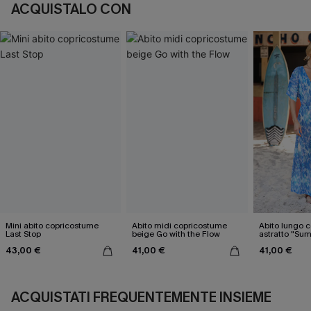
ACQUISTALO CON
Mini abito copricostume
Abito midi copricostume
Abito lungo 
Last Stop
beige Go with the Flow
astratto "Su
Nostalgia"
43,00 €
41,00 €
41,00 €
ACQUISTATI FREQUENTEMENTE INSIEME