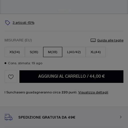
3 articoli -15%
MISURARE (EU)
Guida alle taglie
XS(34)
S(36)
M(38)
L(40/42)
XL(44)
Cons. stimata: 19 ago
AGGIUNGI AL CARRELLO
/
44,00 €
I Sunchasers guadagneranno circa
220
punti.
Visualizza dettagli
SPEDIZIONE GRATUITA DA 49€