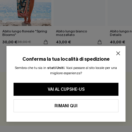
Abito lungo floreale "Spring
Abito lungo bianco
Abito lungo ne
Blooms"
mozzafiato
Details
30,00 €
43,00 €
40,00 €
38,00 €
Conferma la tua località di spedizione
RECENSIONI DEI CLIENTI
Sembra che tu sia in
stati Uniti
.
Vuoi passare al sito locale per una
migliore esperienza?
4.0
1 REVISIONE
VAI AL CUPSHE-US
Guadagna più di 30 punti per ogni recensione che lasci!
RIMANI QUI
VALUTARE