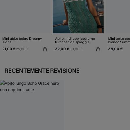
Mini abito beige Dreamy
Abito midi copricostume
Mini abito c
Tides
turchese da spiaggia
bianco Summ
21,00 €
32,00 €
38,00 €
25,00 €
38,00 €
RECENTEMENTE REVISIONE