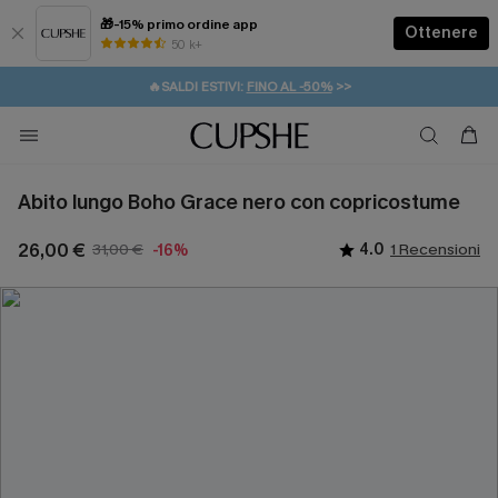
🎁-15% primo ordine app
Ottenere
50 k+
⚡️-15% SUGLI ESSENZIALI DA VACANZA |
ACQUISTA
🔥SALDI ESTIVI:
FINO AL -50%
>>
💌REGALO PER I NUOVI: 20% DI SCONTO*
🚚SPEDIZIONE GRATUITA DA 49€
Abito lungo Boho Grace nero con copricostume
26,00 €
31,00 €
4.0
1 Recensioni
-16%