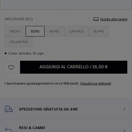
MISURARE (EU)
Guida alle taglie
XS(34)
S(36)
M(38)
L(40/42)
XL(44)
XXL(46/48)
Cons. stimata: 19 ago
AGGIUNGI AL CARRELLO
/
26,00 €
I Sunchasers guadagneranno circa
130
punti.
Visualizza dettagli
SPEDIZIONE GRATUITA DA 49€
RESI & CAMBI