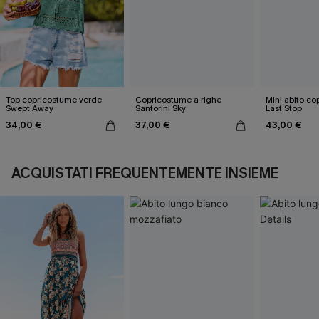
Top copricostume verde
Copricostume a righe
Mini abito c
Swept Away
Santorini Sky
Last Stop
34,00 €
37,00 €
43,00 €
ACQUISTATI FREQUENTEMENTE INSIEME