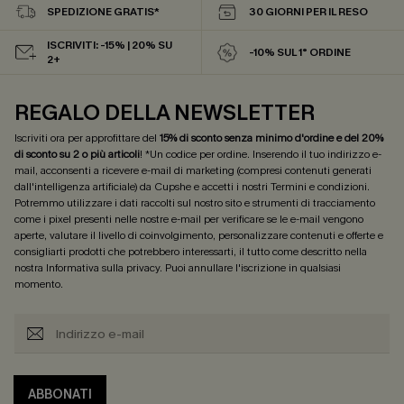
SPEDIZIONE GRATIS*
30 GIORNI PER IL RESO
ISCRIVITI: -15% | 20% SU
-10% SUL 1° ORDINE
2+
REGALO DELLA NEWSLETTER
Iscriviti ora per approfittare del
15% di sconto senza minimo d'ordine e del 20%
di sconto su 2 o più articoli
! *Un codice per ordine. Inserendo il tuo indirizzo e-
mail, acconsenti a ricevere e-mail di marketing (compresi contenuti generati
dall'intelligenza artificiale) da Cupshe e accetti i nostri
Termini e condizioni
.
Potremmo utilizzare i dati raccolti sul nostro sito e strumenti di tracciamento
come i pixel presenti nelle nostre e-mail per verificare se le e-mail vengono
aperte, valutare il livello di coinvolgimento, personalizzare contenuti e offerte e
consigliarti prodotti che potrebbero interessarti, il tutto come descritto nella
nostra
Informativa sulla privacy
. Puoi annullare l'iscrizione in qualsiasi
momento.
ABBONATI