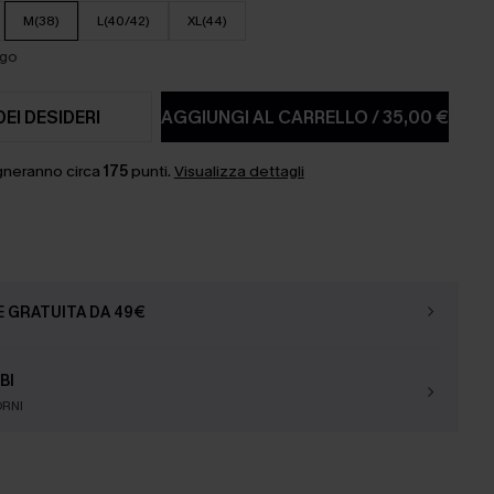
M(38)
L(40/42)
XL(44)
ago
DEI DESIDERI
AGGIUNGI AL CARRELLO
/
35,00 €
gneranno circa
175
punti.
Visualizza dettagli
E GRATUITA DA 49€
BI
ORNI