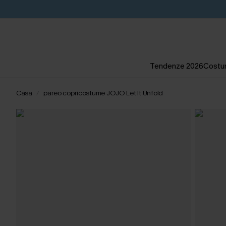
Tendenze 2026
Costum
Casa
pareo copricostume JOJO Let It Unfold