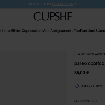
🔥SALDI ESTIVI:
FINO AL -50%
>>
💌REGALO PER I NUOVI: 20% DI SCONTO*
🚚SPEDIZIONE GRATUITA DA 49€
i interi
Bikinis
Copricostumi
Abiti
Abbigliamento
Top
Pantaloni & Jum
Miami Swim Week 2
pareo coprico
35,00 €
3 articoli -15%
MISURARE (EU)