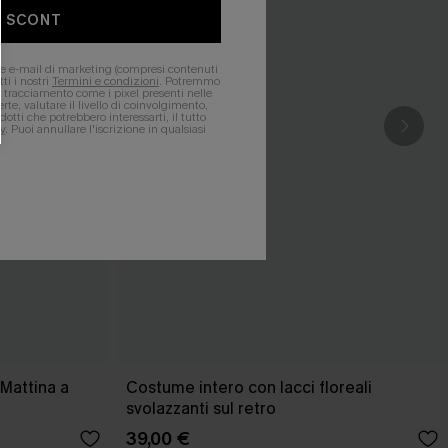
O SCONT
ere e-mail di marketing (compresi contenuti
ti i nostri
Termini e condizioni
. Potremmo
 di tracciamento come i pixel presenti nelle
rte, valutare il livello di coinvolgimento,
dotti che potrebbero interessarti, il tutto
y
. Puoi annullare l'iscrizione in qualsiasi
Mattina a
Costume intero con lacci floreali
svolazzanti sul retro
39,00 €