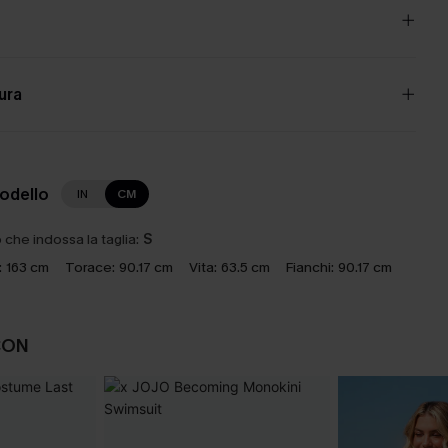
cura
modello
IN
CM
che indossa la taglia:
S
:
163 cm
Torace:
90.17 cm
Vita:
63.5 cm
Fianchi:
90.17 cm
CON