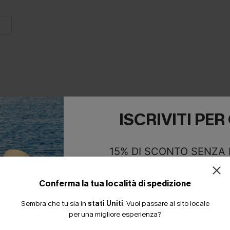
ISCRIVITI PE
E INSIEME
15% DI SCONTO SENZA
20% DI SCONTO SU 2 
Conferma la tua località di spedizione
Sembra che tu sia in
stati Uniti
.
Vuoi passare al sito locale
per una migliore esperienza?