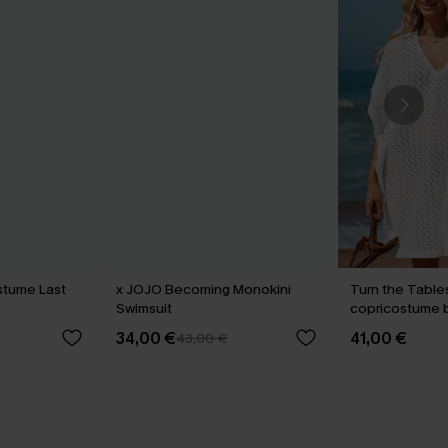
stume Last
x JOJO Becoming Monokini
Turn the Tables
Swimsuit
copricostume 
34,00 €
41,00 €
43,00 €