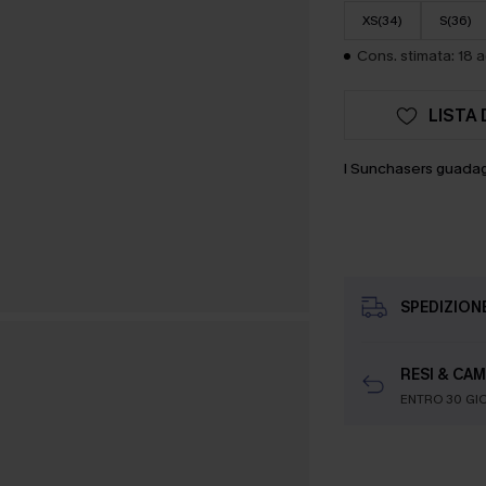
XS(34)
S(36)
Cons. stimata: 18 
LISTA 
I Sunchasers guada
SPEDIZION
RESI & CAM
ENTRO 30 GI