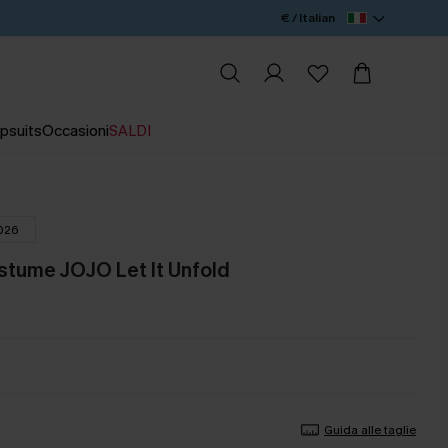
€ / Italian
psuits
Occasioni
SALDI
026
stume JOJO Let It Unfold
Guida alle taglie