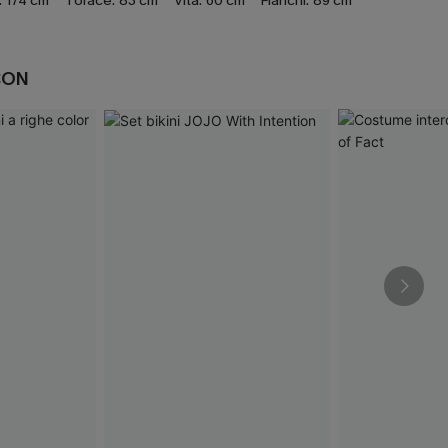
:
174 cm
Torace:
83 cm
Vita:
60 cm
Fianchi:
89 cm
CON