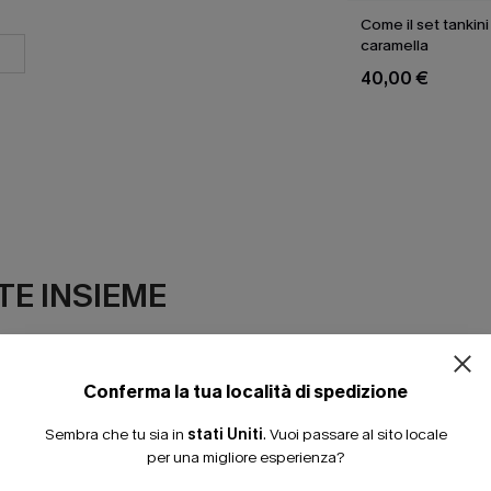
Come il set tankini
caramella
40,00 €
ISCRIVITI PE
E INSIEME
15% DI SCONTO SENZA
20% DI SCONTO SU 2 
Conferma la tua località di spedizione
Sembra che tu sia in
stati Uniti
.
Vuoi passare al sito locale
per una migliore esperienza?