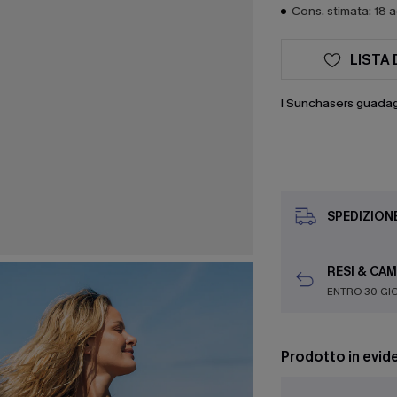
Cons. stimata: 18 
LISTA 
I Sunchasers guada
SPEDIZION
RESI & CAM
ENTRO 30 GI
Prodotto in evid