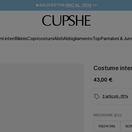
🔥SALDI ESTIVI:
FINO AL -50%
>>
💌REGALO PER I NUOVI: 20% DI SCONTO*
🚚SPEDIZIONE GRATUITA DA 49€
i interi
Bikinis
Copricostumi
Abiti
Abbigliamento
Top
Pantaloni & Jum
Costume inte
43,00 €
3 articoli -15%
MISURARE (EU)
XS(34/36)
S(3