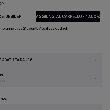
ago
DEI DESIDERI
AGGIUNGI AL CARRELLO
/
43,00 €
gneranno circa
215
punti.
Visualizza dettagli
E GRATUITA DA 49€
BI
ORNI
enza