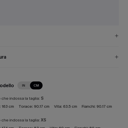
e
cura
modello
IN
CM
che indossa la taglia:
S
:
163 cm
Torace:
90.17 cm
Vita:
63.5 cm
Fianchi:
90.17 cm
che indossa la taglia:
XS