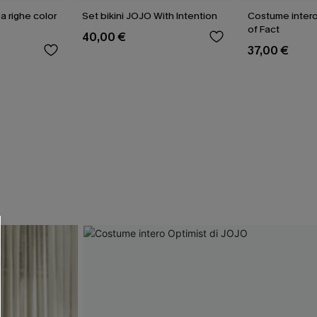
 a righe color
Set bikini JOJO With Intention
Costume intero
of Fact
40,00 €
37,00 €
R OTTENERE
 MINIMO D'ORDINE
O PIÙ ARTICOLI