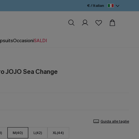
€ / Italian
psuits
Occasioni
SALDI
ro JOJO Sea Change
Guida alle taglie
8)
M(40)
L(42)
XL(44)