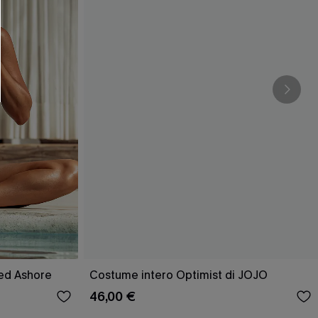
O SCONT
ere e-mail di marketing (compresi contenuti
ti i nostri
Termini e condizioni
. Potremmo
 di tracciamento come i pixel presenti nelle
rte, valutare il livello di coinvolgimento,
dotti che potrebbero interessarti, il tutto
y
. Puoi annullare l'iscrizione in qualsiasi
ed Ashore
Costume intero Optimist di JOJO
46,00 €