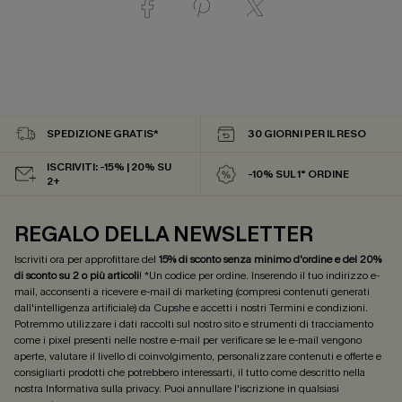
SPEDIZIONE GRATIS*
30 GIORNI PER IL RESO
ISCRIVITI: -15% | 20% SU
-10% SUL 1° ORDINE
2+
REGALO DELLA NEWSLETTER
Iscriviti ora per approfittare del
15% di sconto senza minimo d'ordine e del 20%
di sconto su 2 o più articoli
! *Un codice per ordine. Inserendo il tuo indirizzo e-
mail, acconsenti a ricevere e-mail di marketing (compresi contenuti generati
dall'intelligenza artificiale) da Cupshe e accetti i nostri
Termini e condizioni
.
Potremmo utilizzare i dati raccolti sul nostro sito e strumenti di tracciamento
come i pixel presenti nelle nostre e-mail per verificare se le e-mail vengono
aperte, valutare il livello di coinvolgimento, personalizzare contenuti e offerte e
consigliarti prodotti che potrebbero interessarti, il tutto come descritto nella
nostra
Informativa sulla privacy
. Puoi annullare l'iscrizione in qualsiasi