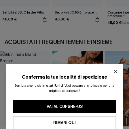
Set bikini JOJO In the Villa
Set bikini JOJO Embrace It
Costume inte
Embrace It
46,00 €
46,00 €
45,00 €
50,
ACQUISTATI FREQUENTEMENTE INSIEME
Conferma la tua località di spedizione
Sembra che tu sia in
stati Uniti
.
Vuoi passare al sito locale per una
migliore esperienza?
VAI AL CUPSHE-US
RIMANI QUI