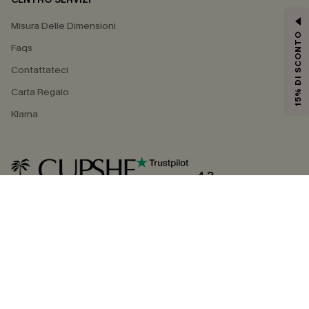
Misura Delle Dimensioni
15% DI SCONTO
Faqs
Contattateci
Carta Regalo
Klarna
4.3
SEGUICI SU
©2026 CUPSHE ITALIA