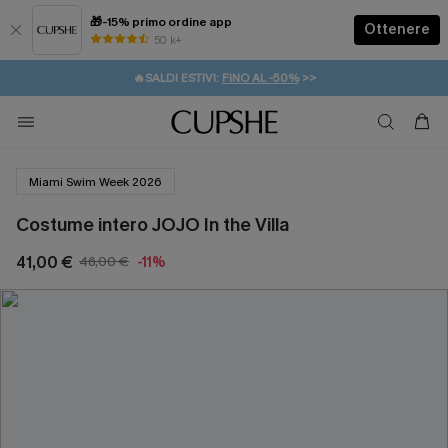
🎁-15% primo ordine app
Ottenere
50 k+
⚡️-15% SUGLI ESSENZIALI DA VACANZA |
ACQUISTA
🔥SALDI ESTIVI:
FINO AL -50%
>>
💌REGALO PER I NUOVI: 20% DI SCONTO*
🚚SPEDIZIONE GRATUITA DA 49€
Miami Swim Week 2026
Costume intero JOJO In the Villa
41,00 €
46,00 €
-11%