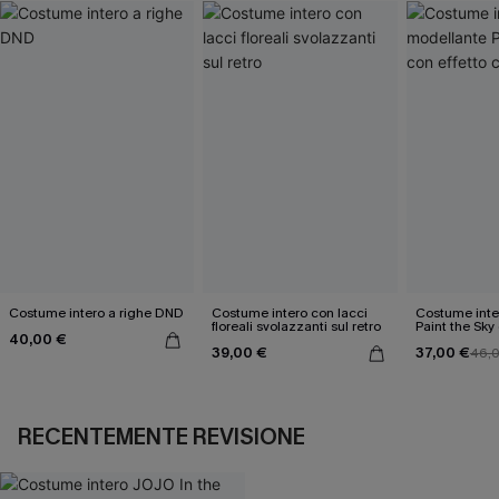
Costume intero a righe DND
Costume intero con lacci
Costume inte
floreali svolazzanti sul retro
Paint the Sky 
40,00 €
contenitivo
39,00 €
37,00 €
46,
RECENTEMENTE REVISIONE