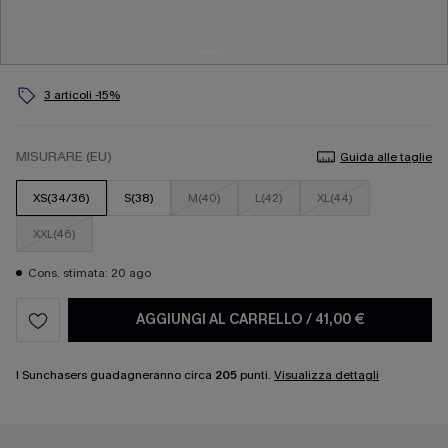
3 articoli -15%
MISURARE (EU)
Guida alle taglie
XS(34/36)
S(38)
M(40)
L(42)
XL(44)
XXL(46)
Cons. stimata: 20 ago
AGGIUNGI AL CARRELLO
/
41,00 €
I Sunchasers guadagneranno circa
205
punti.
Visualizza dettagli