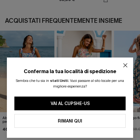
ACQUISTATI FREQUENTEMENTE INSIEME
Conferma la tua località di spedizione
Sembra che tu sia in
stati Uniti
.
Vuoi passare al sito locale per una
migliore esperienza?
VAI AL CUPSHE-US
Abito lungo floreale perfetto
Abito lungo floreale "No Bad
Abito lungo f
RIMANI QUI
per le foto
Days"
Blooms"
46,00 €
36,00 €
30,00 €
40,00 €
38,