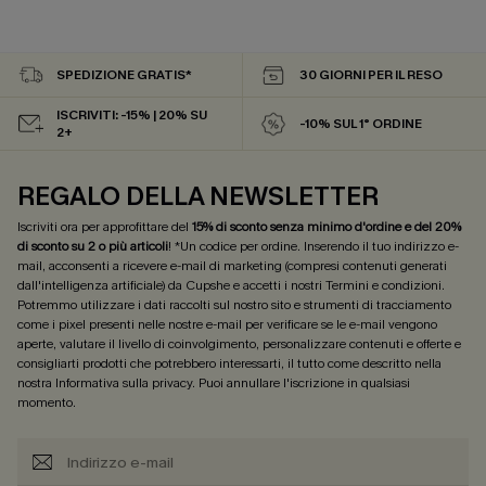
SPEDIZIONE GRATIS*
30 GIORNI PER IL RESO
ISCRIVITI: -15% | 20% SU
-10% SUL 1° ORDINE
2+
REGALO DELLA NEWSLETTER
Iscriviti ora per approfittare del
15% di sconto senza minimo d'ordine e del 20%
di sconto su 2 o più articoli
! *Un codice per ordine. Inserendo il tuo indirizzo e-
mail, acconsenti a ricevere e-mail di marketing (compresi contenuti generati
dall'intelligenza artificiale) da Cupshe e accetti i nostri
Termini e condizioni
.
Potremmo utilizzare i dati raccolti sul nostro sito e strumenti di tracciamento
come i pixel presenti nelle nostre e-mail per verificare se le e-mail vengono
aperte, valutare il livello di coinvolgimento, personalizzare contenuti e offerte e
consigliarti prodotti che potrebbero interessarti, il tutto come descritto nella
nostra
Informativa sulla privacy
. Puoi annullare l'iscrizione in qualsiasi
momento.