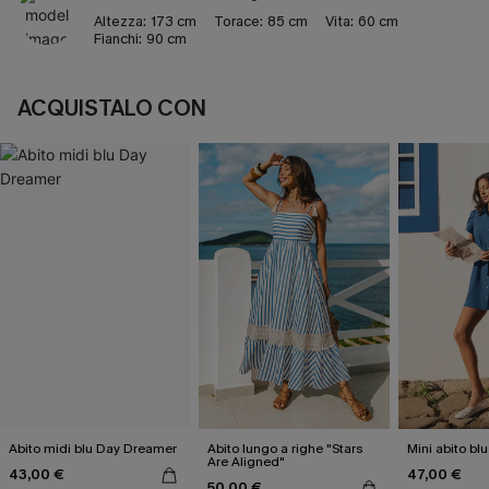
Altezza:
173 cm
Torace:
85 cm
Vita:
60 cm
Fianchi:
90 cm
ACQUISTALO CON
Abito midi blu Day Dreamer
Abito lungo a righe "Stars
Mini abito bl
Are Aligned"
43,00 €
47,00 €
50,00 €