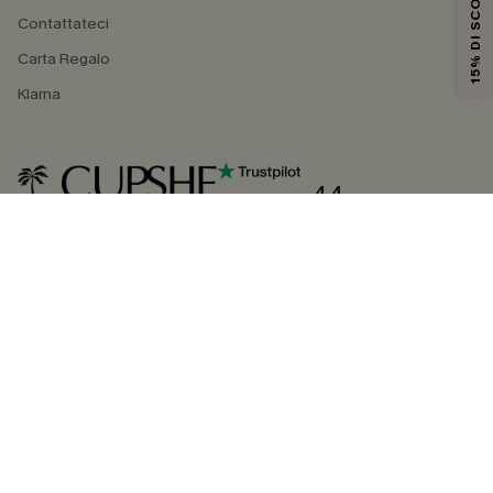
15% DI SCONTO
Contattateci
Carta Regalo
Klarna
4.4
SEGUICI SU
©2026 CUPSHE ITALIA
Informativa sulla privacy
|
Termini e condizioni
Gestione dei cookie