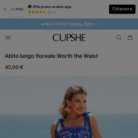
🎁-15% primo ordine app
Ottenere
50 k+
⚡️-15% SUGLI ESSENZIALI DA VACANZA |
ACQUISTA
🔥SALDI ESTIVI:
FINO AL -50%
>>
💌REGALO PER I NUOVI: 20% DI SCONTO*
🚚SPEDIZIONE GRATUITA DA 49€
Abito lungo floreale Worth the Waist
43,00 €