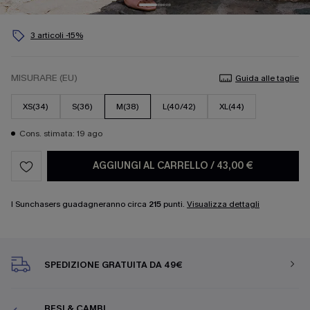
3 articoli -15%
MISURARE (EU)
Guida alle taglie
XS(34)
S(36)
M(38)
L(40/42)
XL(44)
Cons. stimata: 19 ago
AGGIUNGI AL CARRELLO
/
43,00 €
I Sunchasers guadagneranno circa
215
punti.
Visualizza dettagli
SPEDIZIONE GRATUITA DA 49€
RESI & CAMBI