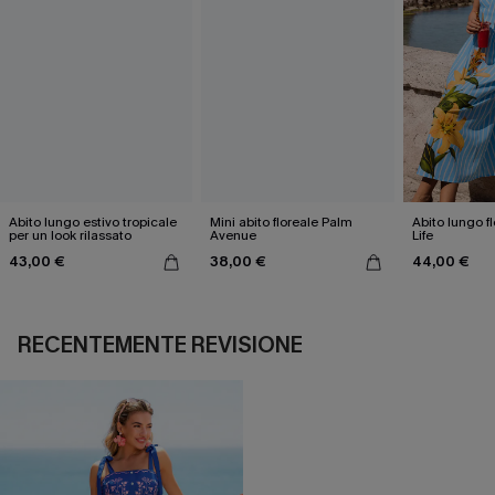
Abito lungo estivo tropicale
Mini abito floreale Palm
Abito lungo f
per un look rilassato
Avenue
Life
43,00 €
38,00 €
44,00 €
RECENTEMENTE REVISIONE