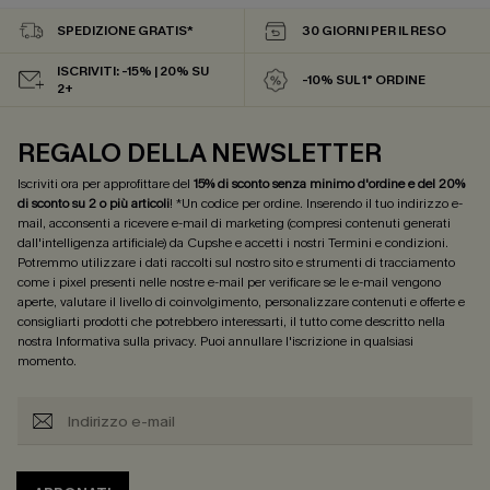
SPEDIZIONE GRATIS*
30 GIORNI PER IL RESO
ISCRIVITI: -15% | 20% SU
-10% SUL 1° ORDINE
2+
REGALO DELLA NEWSLETTER
Iscriviti ora per approfittare del
15% di sconto senza minimo d'ordine e del 20%
di sconto su 2 o più articoli
! *Un codice per ordine. Inserendo il tuo indirizzo e-
mail, acconsenti a ricevere e-mail di marketing (compresi contenuti generati
dall'intelligenza artificiale) da Cupshe e accetti i nostri
Termini e condizioni
.
Potremmo utilizzare i dati raccolti sul nostro sito e strumenti di tracciamento
come i pixel presenti nelle nostre e-mail per verificare se le e-mail vengono
aperte, valutare il livello di coinvolgimento, personalizzare contenuti e offerte e
consigliarti prodotti che potrebbero interessarti, il tutto come descritto nella
nostra
Informativa sulla privacy
. Puoi annullare l'iscrizione in qualsiasi
momento.