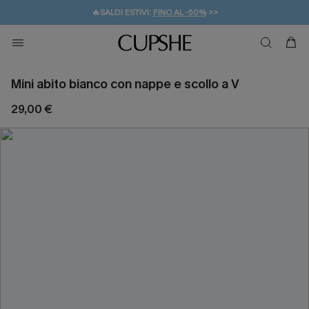
🔥SALDI ESTIVI:
FINO AL -50%
>>
💌REGALO PER I NUOVI: 20% DI SCONTO*
🚚SPEDIZIONE GRATUITA DA 49€
Mini abito bianco con nappe e scollo a V
29,00 €