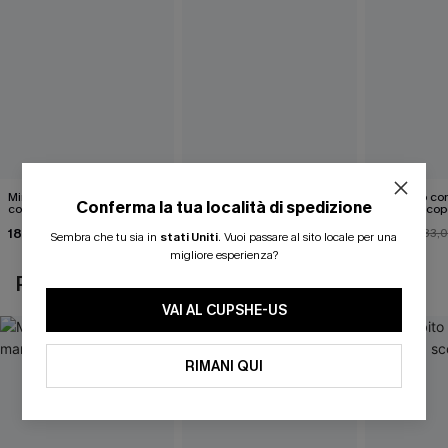
Mini abito senza maniche
Abito monospalla con
Mini abito con
Conferma la tua località di spedizione
con colletto nero
cintura e stampa a foglie
schiena scop
18,90 €
26,90 €
26,00 €
33,
Sembra che tu sia in
stati Uniti
.
Vuoi passare al sito locale per una
migliore esperienza?
POTREBBE INTERESSARTI ANCHE
VAI AL CUPSHE-US
RIMANI QUI