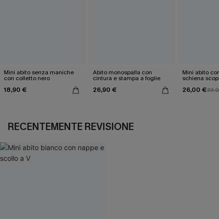
Mini abito senza maniche
Abito monospalla con
Mini abito con
con colletto nero
cintura e stampa a foglie
schiena scop
18,90 €
26,90 €
26,00 €
33,
RECENTEMENTE REVISIONE