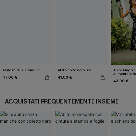
Abito midi blu primula
Abito corto nero Sol
Abito lungo f
aumenta la fi
47,00 €
41,00 €
stessi
43,00 €
ACQUISTATI FREQUENTEMENTE INSIEME