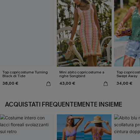
Top copricostume Turning
Mini abito copricostume a
Top copricos
Black di Tide
righe Songbird
Swept Away
38,00 €
43,00 €
34,00 €
ACQUISTATI FREQUENTEMENTE INSIEME