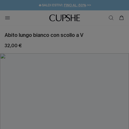
🔥SALDI ESTIVI:
FINO AL -50%
>>
💌REGALO PER I NUOVI: 20% DI SCONTO*
🚚SPEDIZIONE GRATUITA DA 49€
Abito lungo bianco con scollo a V
32,00 €