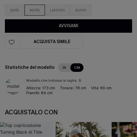
S(36)
M(38)
L(40/42)
XL(44)
AVVISAMI
ACQUISTA SIMILE
Statistiche del modello
IN
CM
Modello che indossa la taglia:
S
Altezza:
173 cm
Torace:
78 cm
Vita:
60 cm
Fianchi:
84 cm
ACQUISTALO CON