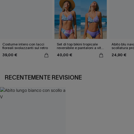
Costume intero con lacci
Set di top bikini tropicale
Abito blu nav
floreali svolazzanti sul retro
reversibile e pantaloni a vita
scollatura pr
media
cintura doppi
39,00 €
40,00 €
24,90 €
RECENTEMENTE REVISIONE