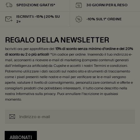
SPEDIZIONE GRATIS*
30 GIORNI PER IL RESO
ISCRIVITI: -15% | 20% SU
-10% SUL 1° ORDINE
2+
REGALO DELLA NEWSLETTER
Iscriviti ora per approfittare del
15% di sconto senza minimo d'ordine e del 20%
di sconto su 2 o più articoli
! *Un codice per ordine. Inserendo il tuo indirizzo e-
mail, acconsenti a ricevere e-mail di marketing (compresi contenuti generati
dall'intelligenza artificiale) da Cupshe e accetti i nostri
Termini e condizioni
.
Potremmo utilizzare i dati raccolti sul nostro sito e strumenti di tracciamento
come i pixel presenti nelle nostre e-mail per verificare se le e-mail vengono
aperte, valutare il livello di coinvolgimento, personalizzare contenuti e offerte e
consigliarti prodotti che potrebbero interessarti, il tutto come descritto nella
nostra
Informativa sulla privacy
. Puoi annullare l'iscrizione in qualsiasi
momento.
ABBONATI