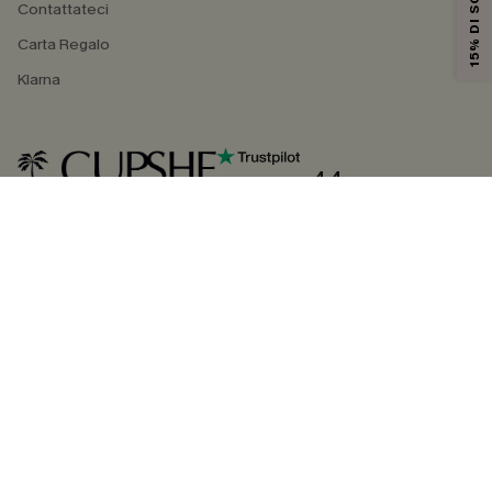
15% DI SCONTO
Contattateci
Carta Regalo
Klarna
4.4
SEGUICI SU
©2026 CUPSHE ITALIA
Informativa sulla privacy
|
Termini e condizioni
Gestione dei cookie