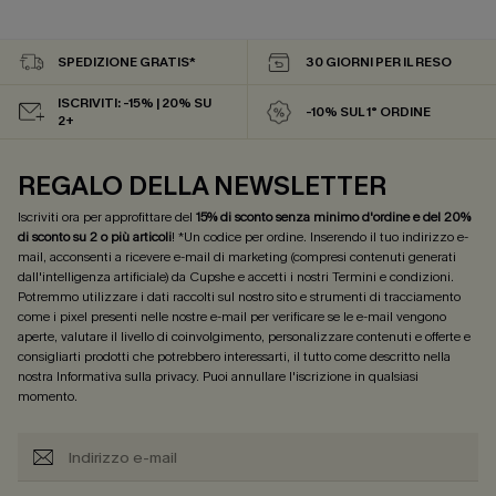
SPEDIZIONE GRATIS*
30 GIORNI PER IL RESO
ISCRIVITI: -15% | 20% SU
-10% SUL 1° ORDINE
2+
REGALO DELLA NEWSLETTER
Iscriviti ora per approfittare del
15% di sconto senza minimo d'ordine e del 20%
di sconto su 2 o più articoli
! *Un codice per ordine. Inserendo il tuo indirizzo e-
mail, acconsenti a ricevere e-mail di marketing (compresi contenuti generati
dall'intelligenza artificiale) da Cupshe e accetti i nostri
Termini e condizioni
.
Potremmo utilizzare i dati raccolti sul nostro sito e strumenti di tracciamento
come i pixel presenti nelle nostre e-mail per verificare se le e-mail vengono
aperte, valutare il livello di coinvolgimento, personalizzare contenuti e offerte e
consigliarti prodotti che potrebbero interessarti, il tutto come descritto nella
nostra
Informativa sulla privacy
. Puoi annullare l'iscrizione in qualsiasi
momento.