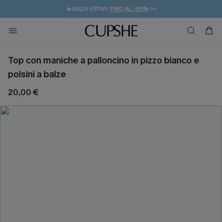
🔥SALDI ESTIVI:
FINO AL -50%
>>
💌REGALO PER I NUOVI: 20% DI SCONTO*
🚚SPEDIZIONE GRATUITA DA 49€
Top con maniche a palloncino in pizzo bianco e
polsini a balze
20,00 €