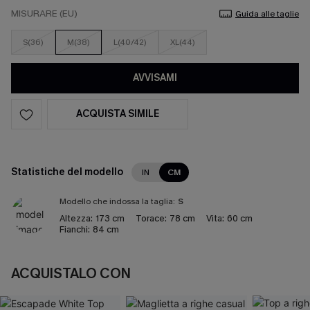
MISURARE (EU)
Guida alle taglie
S(36)
M(38)
L(40/42)
XL(44)
AVVISAMI
ACQUISTA SIMILE
Statistiche del modello
IN
CM
Modello che indossa la taglia:
S
Altezza:
173 cm
Torace:
78 cm
Vita:
60 cm
Fianchi:
84 cm
ACQUISTALO CON