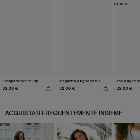
Escapade White Top
Maglietta a righe casual
Top a righe 
32,00 €
32,00 €
32,00 €
ACQUISTATI FREQUENTEMENTE INSIEME