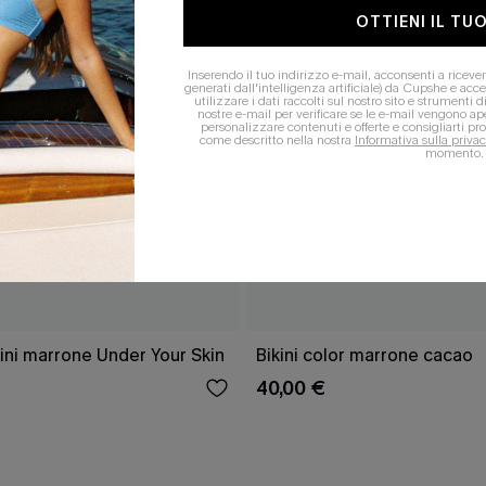
OTTIENI IL TU
Inserendo il tuo indirizzo e-mail, acconsenti a ricev
generati dall'intelligenza artificiale) da Cupshe e accet
utilizzare i dati raccolti sul nostro sito e strumenti
nostre e-mail per verificare se le e-mail vengono ape
personalizzare contenuti e offerte e consigliarti pro
come descritto nella nostra
Informativa sulla privac
momento.
ini marrone Under Your Skin
Bikini color marrone cacao
40,00 €