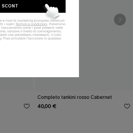
O SCONT
ere e-mail di marketing (compresi contenuti
ti i nostri
Termini e condizioni
. Potremmo
 di tracciamento come i pixel presenti nelle
rte, valutare il livello di coinvolgimento,
dotti che potrebbero interessarti, il tutto
y
. Puoi annullare l'iscrizione in qualsiasi
Completo tankini rosso Cabernet
40,00 €