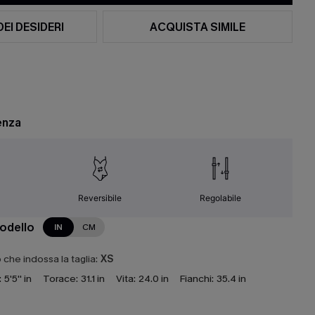
DEI DESIDERI
ACQUISTA SIMILE
enza
Reversibile
Regolabile
modello
IN
CM
che indossa la taglia:
XS
:
5'5'' in
Torace:
31.1 in
Vita:
24.0 in
Fianchi:
35.4 in