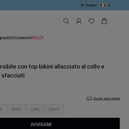
€ / Italian
psuits
Occasioni
SALDI
rsibile con top bikini allacciato al collo e
 sfacciati
Guida alle taglie
8)
M(40)
L(42)
XL(44)
AVVISAMI