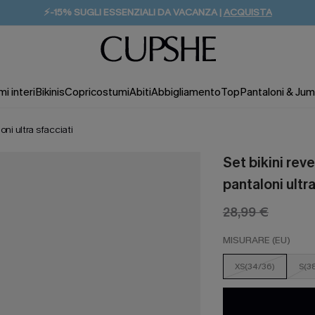
⚡️-15% SUGLI ESSENZIALI DA VACANZA |
ACQUISTA
i interi
Bikinis
Copricostumi
Abiti
Abbigliamento
Top
Pantaloni & Jum
oni ultra sfacciati
Set bikini reve
pantaloni ultra
28,99 €
MISURARE (EU)
XS(34/36)
S(3