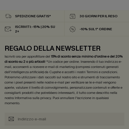
SPEDIZIONE GRATIS*
30 GIORNI PER IL RESO
ISCRIVITI: -15% | 20% SU
-10% SUL 1° ORDINE
2+
REGALO DELLA NEWSLETTER
Iscriviti ora per approfittare del
15% di sconto senza minimo d'ordine e del 20%
di sconto su 2 o più articoli
! *Un codice per ordine. Inserendo il tuo indirizzo e-
mail, acconsenti a ricevere e-mail di marketing (compresi contenuti generati
dall'intelligenza artificiale) da Cupshe e accetti i nostri
Termini e condizioni
.
Potremmo utilizzare i dati raccolti sul nostro sito e strumenti di tracciamento
come i pixel presenti nelle nostre e-mail per verificare se le e-mail vengono
aperte, valutare il livello di coinvolgimento, personalizzare contenuti e offerte e
consigliarti prodotti che potrebbero interessarti, il tutto come descritto nella
nostra
Informativa sulla privacy
. Puoi annullare l'iscrizione in qualsiasi
momento.