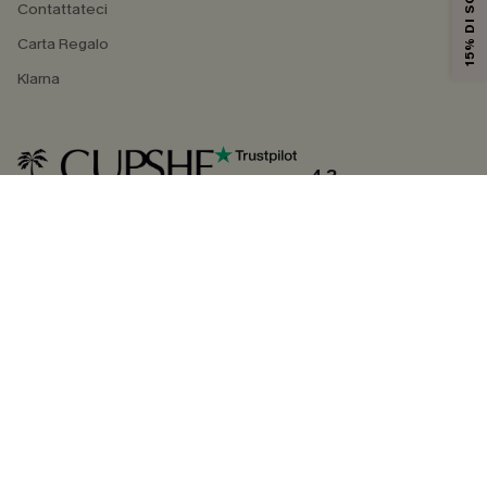
15% DI SCONTO
Contattateci
Carta Regalo
Klarna
4.3
SEGUICI SU
©2026 CUPSHE ITALIA
Informativa sulla privacy
|
Termini e condizioni
Gestione dei cookie