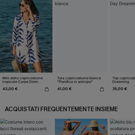
Mini abito copricostume
Tuta copricostume bianca
Top copricos
tropicale Carpe Diem
"Pianifica in anticipo"
Dreaming
43,00 €
41,00 €
35,00 €
ACQUISTATI FREQUENTEMENTE INSIEME