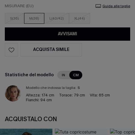
MISURARE (EU)
Guida alle taglie
S(36)
M(38)
L(40/42)
XL(44)
AVVISAMI
ACQUISTA SIMILE
Statistiche del modello
IN
CM
Modello che indossa la taglia:
S
Altezza:
174 cm
Torace:
79 cm
Vita:
65 cm
Fianchi:
94 cm
ACQUISTALO CON