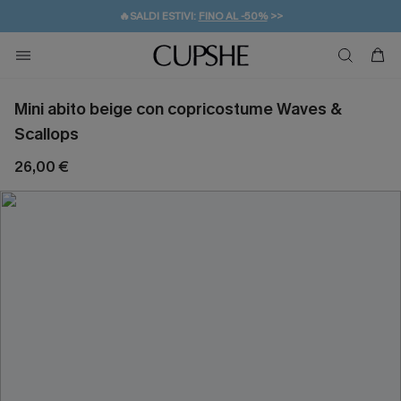
🔥SALDI ESTIVI:
FINO AL -50%
>>
💌REGALO PER I NUOVI: 20% DI SCONTO*
🚚SPEDIZIONE GRATUITA DA 49€
Mini abito beige con copricostume Waves &
Scallops
26,00 €