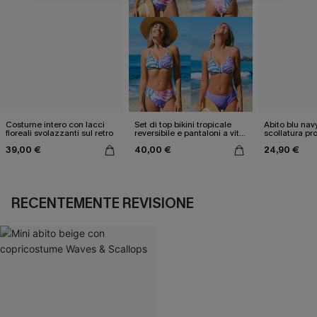
Costume intero con lacci
Set di top bikini tropicale
Abito blu nav
floreali svolazzanti sul retro
reversibile e pantaloni a vita
scollatura pr
media
cintura doppi
39,00 €
40,00 €
24,90 €
RECENTEMENTE REVISIONE