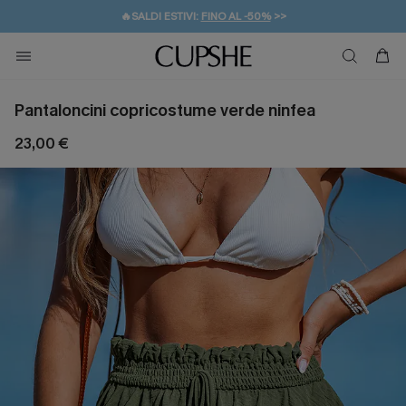
🔥SALDI ESTIVI:
FINO AL -50%
>>
💌REGALO PER I NUOVI: 20% DI SCONTO*
🚚SPEDIZIONE GRATUITA DA 49€
Pantaloncini copricostume verde ninfea
23,00 €