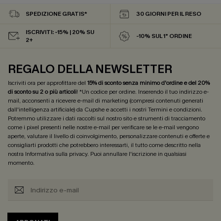
SPEDIZIONE GRATIS*
30 GIORNI PER IL RESO
ISCRIVITI: -15% | 20% SU
-10% SUL 1° ORDINE
2+
REGALO DELLA NEWSLETTER
Iscriviti ora per approfittare del
15% di sconto senza minimo d'ordine e del 20%
di sconto su 2 o più articoli
! *Un codice per ordine. Inserendo il tuo indirizzo e-
mail, acconsenti a ricevere e-mail di marketing (compresi contenuti generati
dall'intelligenza artificiale) da Cupshe e accetti i nostri
Termini e condizioni
.
Potremmo utilizzare i dati raccolti sul nostro sito e strumenti di tracciamento
come i pixel presenti nelle nostre e-mail per verificare se le e-mail vengono
aperte, valutare il livello di coinvolgimento, personalizzare contenuti e offerte e
consigliarti prodotti che potrebbero interessarti, il tutto come descritto nella
nostra
Informativa sulla privacy
. Puoi annullare l'iscrizione in qualsiasi
momento.