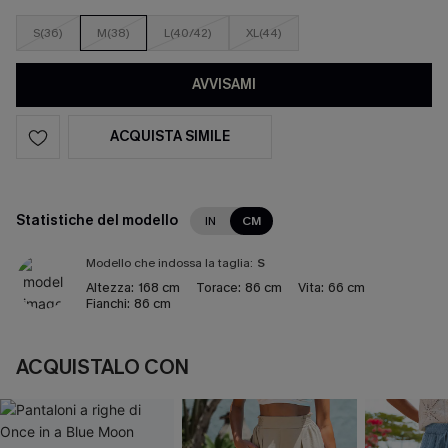
S(36)
M(38)
L(40/42)
XL(44)
AVVISAMI
ACQUISTA SIMILE
Statistiche del modello
IN
CM
Modello che indossa la taglia:
S
Altezza:
168 cm
Torace:
86 cm
Vita:
66 cm
Fianchi:
86 cm
ACQUISTALO CON