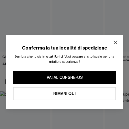
Conferma la tua località di spedizione
Sembra che tu sia in
stati Uniti
.
Vuoi passare al sito locale per una
Gilet bianco Wrap It Up
Maglia bianca in maglia
Parte superio
Happy Days
marrone betu
migliore esperienza?
40,00 €
43,00 €
35,00 €
VAI AL CUPSHE-US
POTREBBE INTERESSARTI ANCHE
RIMANI QUI