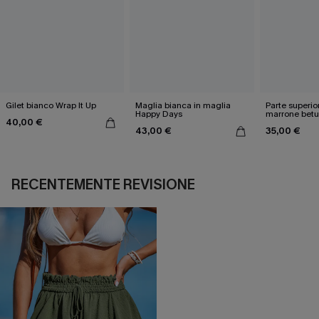
Gilet bianco Wrap It Up
Maglia bianca in maglia
Parte superio
Happy Days
marrone betu
40,00 €
43,00 €
35,00 €
RECENTEMENTE REVISIONE