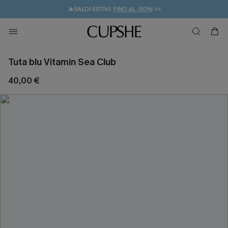
🔥SALDI ESTIVI:
FINO AL -50%
>>
💌REGALO PER I NUOVI: 20% DI SCONTO*
🚚SPEDIZIONE GRATUITA DA 49€
Tuta blu Vitamin Sea Club
40,00 €