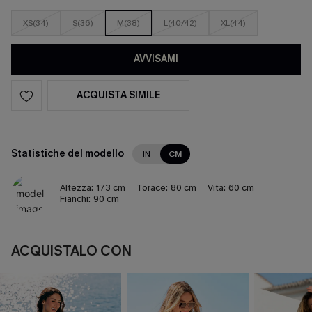
XS(34)
S(36)
M(38)
L(40/42)
XL(44)
AVVISAMI
ACQUISTA SIMILE
Statistiche del modello
IN
CM
Altezza:
173 cm
Torace:
80 cm
Vita:
60 cm
Fianchi:
90 cm
ACQUISTALO CON