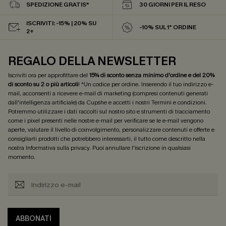
SPEDIZIONE GRATIS*
30 GIORNI PER IL RESO
ISCRIVITI: -15% | 20% SU
-10% SUL 1° ORDINE
2+
REGALO DELLA NEWSLETTER
Iscriviti ora per approfittare del
15% di sconto senza minimo d'ordine e del 20%
di sconto su 2 o più articoli
! *Un codice per ordine. Inserendo il tuo indirizzo e-
mail, acconsenti a ricevere e-mail di marketing (compresi contenuti generati
dall'intelligenza artificiale) da Cupshe e accetti i nostri
Termini e condizioni
.
Potremmo utilizzare i dati raccolti sul nostro sito e strumenti di tracciamento
come i pixel presenti nelle nostre e-mail per verificare se le e-mail vengono
aperte, valutare il livello di coinvolgimento, personalizzare contenuti e offerte e
consigliarti prodotti che potrebbero interessarti, il tutto come descritto nella
nostra
Informativa sulla privacy
. Puoi annullare l'iscrizione in qualsiasi
momento.
ABBONATI