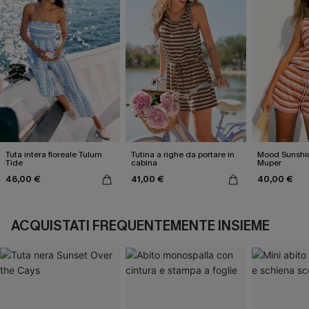
Tuta intera floreale Tulum
Tutina a righe da portare in
Mood Sunshin
Tide
cabina
Muper
46,00 €
41,00 €
40,00 €
ACQUISTATI FREQUENTEMENTE INSIEME