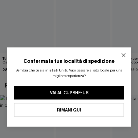
Tuta nera Sunset Over the
Abito monospalla con
Mini abito con
Conferma la tua località di spedizione
Cays
cintura e stampa a foglie
schiena scop
28,00 €
26,90 €
26,00 €
35,00 €
33,
Sembra che tu sia in
stati Uniti
.
Vuoi passare al sito locale per una
migliore esperienza?
POTREBBE INTERESSARTI ANCHE
VAI AL CUPSHE-US
RIMANI QUI