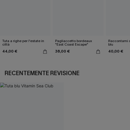
Tuta a righe per l'estate in
Pagliaccetto bordeaux
Raccontami d
città
"East Coast Escape"
blu
44,00 €
38,00 €
40,00 €
RECENTEMENTE REVISIONE