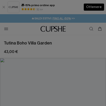
🎁-15% primo ordine app
Ottenere
50 k+
⚡️-15% SUGLI ESSENZIALI DA VACANZA |
ACQUISTA
🔥SALDI ESTIVI:
FINO AL -50%
>>
💌REGALO PER I NUOVI: 20% DI SCONTO*
🚚SPEDIZIONE GRATUITA DA 49€
Tutina Boho Villa Garden
43,00 €