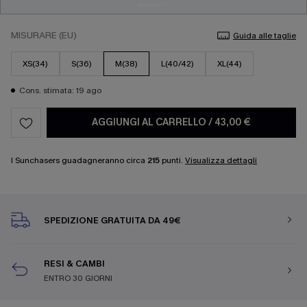
MISURARE (EU)
Guida alle taglie
XS(34)
S(36)
M(38)
L(40/42)
XL(44)
Cons. stimata: 19 ago
AGGIUNGI AL CARRELLO
/
43,00 €
I Sunchasers guadagneranno circa
215
punti.
Visualizza dettagli
SPEDIZIONE GRATUITA DA 49€
RESI & CAMBI
ENTRO 30 GIORNI