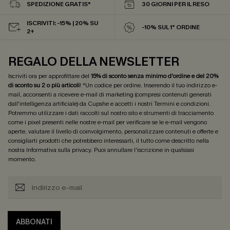
SPEDIZIONE GRATIS*
30 GIORNI PER IL RESO
ISCRIVITI: -15% | 20% SU
-10% SUL 1° ORDINE
2+
REGALO DELLA NEWSLETTER
Iscriviti ora per approfittare del
15% di sconto senza minimo d'ordine e del 20%
di sconto su 2 o più articoli
! *Un codice per ordine. Inserendo il tuo indirizzo e-
mail, acconsenti a ricevere e-mail di marketing (compresi contenuti generati
dall'intelligenza artificiale) da Cupshe e accetti i nostri
Termini e condizioni
.
Potremmo utilizzare i dati raccolti sul nostro sito e strumenti di tracciamento
come i pixel presenti nelle nostre e-mail per verificare se le e-mail vengono
aperte, valutare il livello di coinvolgimento, personalizzare contenuti e offerte e
consigliarti prodotti che potrebbero interessarti, il tutto come descritto nella
nostra
Informativa sulla privacy
. Puoi annullare l'iscrizione in qualsiasi
momento.
ABBONATI