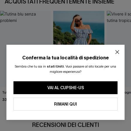
ACQUISTATI FREQUENTEMENTE INSIEME
Conferma la tua località di spedizione
Sembra che tu sia in
stati Uniti
.
Vuoi passare al sito locale per una
migliore esperienza?
VAI AL CUPSHE-US
Tutina blu senza problemi
Tuta a righe con motivo
Vivere il sogn
floreale
tropicale
33,00 €
43,00 €
36,00 €
RIMANI QUI
RECENSIONI DEI CLIENTI