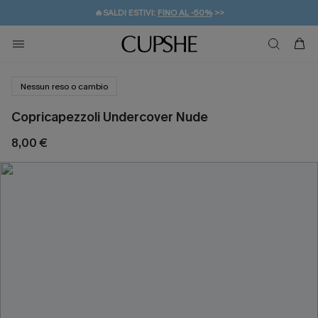
🔥SALDI ESTIVI:
FINO AL -50%
>>
💌REGALO PER I NUOVI: 20% DI SCONTO*
🚚SPEDIZIONE GRATUITA DA 49€
Nessun reso o cambio
Copricapezzoli Undercover Nude
8,00 €