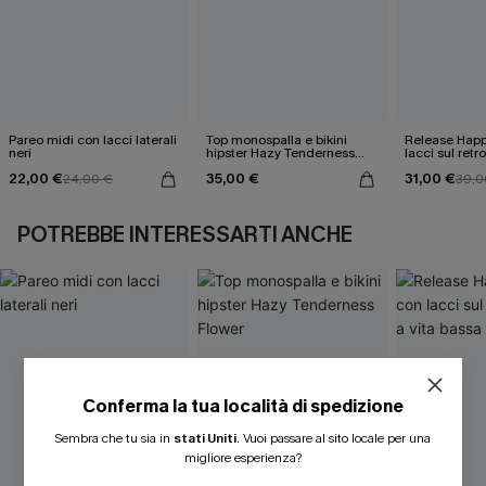
Pareo midi con lacci laterali
Top monospalla e bikini
Release Happ
neri
hipster Hazy Tenderness
lacci sul retro
Flower
bassa
22,00 €
35,00 €
31,00 €
24,00 €
39,0
POTREBBE INTERESSARTI ANCHE
Conferma la tua località di spedizione
Sembra che tu sia in
stati Uniti
.
Vuoi passare al sito locale per una
migliore esperienza?