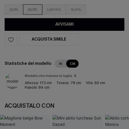
S(36)
M(38)
L(40/42)
XL(44)
AVVISAMI
ACQUISTA SIMILE
Statistiche del modello
IN
CM
Modello che indossa la taglia:
S
Altezza:
173 cm
Torace:
78 cm
Vita:
60 cm
Fianchi:
84 cm
ACQUISTALO CON