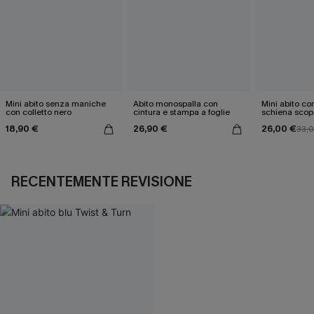
Mini abito senza maniche
Abito monospalla con
Mini abito con
con colletto nero
cintura e stampa a foglie
schiena scop
18,90 €
26,90 €
26,00 €
33,
RECENTEMENTE REVISIONE