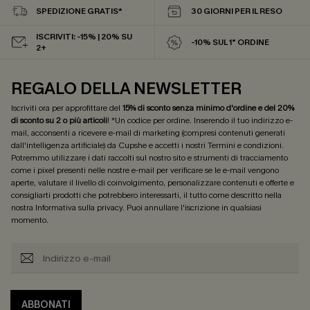
SPEDIZIONE GRATIS*
30 GIORNI PER IL RESO
ISCRIVITI: -15% | 20% SU
-10% SUL 1° ORDINE
2+
REGALO DELLA NEWSLETTER
Iscriviti ora per approfittare del
15% di sconto senza minimo d'ordine e del 20%
di sconto su 2 o più articoli
! *Un codice per ordine. Inserendo il tuo indirizzo e-
mail, acconsenti a ricevere e-mail di marketing (compresi contenuti generati
dall'intelligenza artificiale) da Cupshe e accetti i nostri
Termini e condizioni
.
Potremmo utilizzare i dati raccolti sul nostro sito e strumenti di tracciamento
come i pixel presenti nelle nostre e-mail per verificare se le e-mail vengono
aperte, valutare il livello di coinvolgimento, personalizzare contenuti e offerte e
consigliarti prodotti che potrebbero interessarti, il tutto come descritto nella
nostra
Informativa sulla privacy
. Puoi annullare l'iscrizione in qualsiasi
momento.
ABBONATI