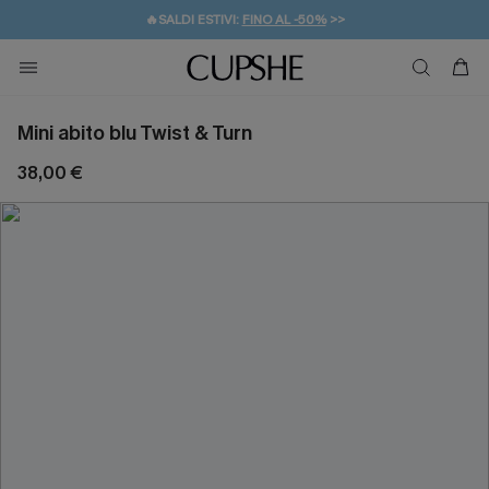
🔥SALDI ESTIVI:
FINO AL -50%
>>
💌REGALO PER I NUOVI: 20% DI SCONTO*
🚚SPEDIZIONE GRATUITA DA 49€
Mini abito blu Twist & Turn
38,00 €