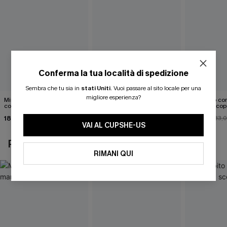
Conferma la tua località di spedizione
Sembra che tu sia in
stati Uniti
.
Vuoi passare al sito locale per una
migliore esperienza?
Mini abito senza maniche
Abito monospalla con
Mini abito con
con colletto nero
cintura e stampa a foglie
schiena scop
18,90 €
26,90 €
26,00 €
33,
VAI AL CUPSHE-US
POTREBBE INTERESSARTI ANCHE
RIMANI QUI