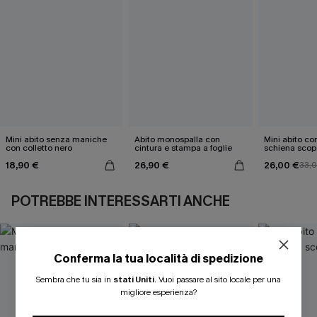
Mini abito senza maniche
Abito monospalla con
Mini abito con
con colletto nero
cintura e stampa a foglie
schiena scop
18,90 €
26,90 €
26,00 €
33,
POTREBBE INTERESSARTI ANCHE
Conferma la tua località di spedizione
ISCRIVITI PER OTTENERE
Sembra che tu sia in
stati Uniti
.
Vuoi passare al sito locale per una
migliore esperienza?
15% DI SCONTO SENZA MINIMO D'ORDINE