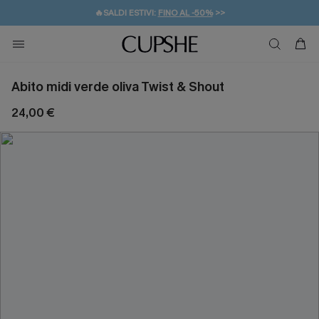
🔥SALDI ESTIVI:
FINO AL -50%
>>
💌REGALO PER I NUOVI: 20% DI SCONTO*
🚚SPEDIZIONE GRATUITA DA 49€
Abito midi verde oliva Twist & Shout
24,00 €