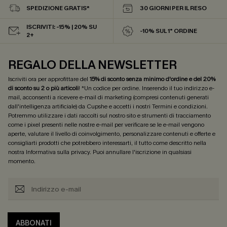
SPEDIZIONE GRATIS*
30 GIORNI PER IL RESO
ISCRIVITI: -15% | 20% SU
-10% SUL 1° ORDINE
2+
REGALO DELLA NEWSLETTER
Iscriviti ora per approfittare del
15% di sconto senza minimo d'ordine e del 20%
di sconto su 2 o più articoli
! *Un codice per ordine. Inserendo il tuo indirizzo e-
mail, acconsenti a ricevere e-mail di marketing (compresi contenuti generati
dall'intelligenza artificiale) da Cupshe e accetti i nostri
Termini e condizioni
.
Potremmo utilizzare i dati raccolti sul nostro sito e strumenti di tracciamento
come i pixel presenti nelle nostre e-mail per verificare se le e-mail vengono
aperte, valutare il livello di coinvolgimento, personalizzare contenuti e offerte e
consigliarti prodotti che potrebbero interessarti, il tutto come descritto nella
nostra
Informativa sulla privacy
. Puoi annullare l'iscrizione in qualsiasi
momento.
ABBONATI