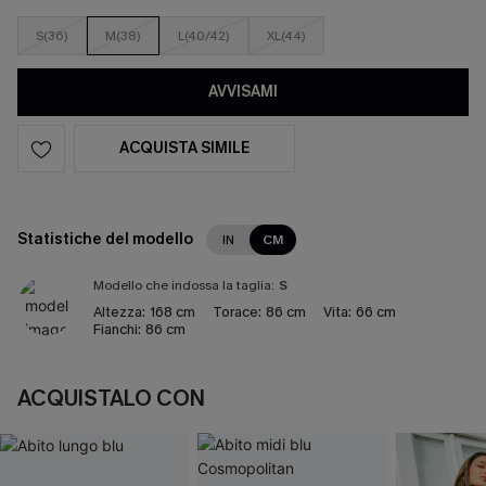
S(36)
M(38)
L(40/42)
XL(44)
AVVISAMI
ACQUISTA SIMILE
Statistiche del modello
IN
CM
Modello che indossa la taglia:
S
Altezza:
168 cm
Torace:
86 cm
Vita:
66 cm
Fianchi:
86 cm
ACQUISTALO CON