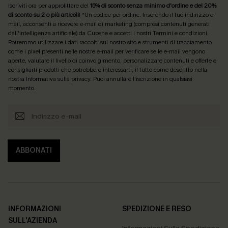
Iscriviti ora per approfittare del
15% di sconto senza minimo d'ordine e del 20%
di sconto su 2 o più articoli
! *Un codice per ordine. Inserendo il tuo indirizzo e-
mail, acconsenti a ricevere e-mail di marketing (compresi contenuti generati
dall'intelligenza artificiale) da Cupshe e accetti i nostri
Termini e condizioni
.
Potremmo utilizzare i dati raccolti sul nostro sito e strumenti di tracciamento
come i pixel presenti nelle nostre e-mail per verificare se le e-mail vengono
aperte, valutare il livello di coinvolgimento, personalizzare contenuti e offerte e
consigliarti prodotti che potrebbero interessarti, il tutto come descritto nella
nostra
Informativa sulla privacy
. Puoi annullare l'iscrizione in qualsiasi
momento.
ABBONATI
INFORMAZIONI
SPEDIZIONE E RESO
SULL'AZIENDA