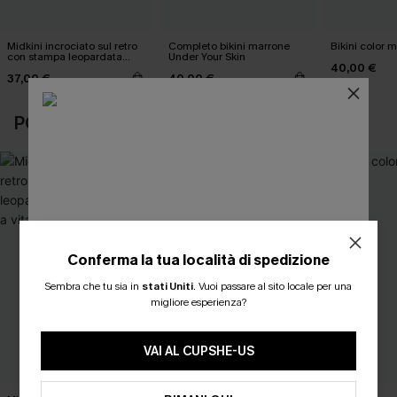
Midkini incrociato sul retro
Completo bikini marrone
Bikini color 
con stampa leopardata
Under Your Skin
40,00 €
classica e set a vita alta
37,00 €
40,00 €
POTREBBE INTERESSARTI ANCHE
Conferma la tua località di spedizione
ISCRIVITI PER OTTENERE
Sembra che tu sia in
stati Uniti
.
Vuoi passare al sito locale per una
migliore esperienza?
15% DI SCONTO SENZA MINIMO D'ORDINE
20% DI SCONTO SU 2 O PIÙ ARTICOLI
VAI AL CUPSHE-US