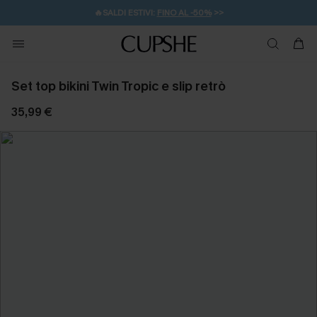
🔥SALDI ESTIVI:
FINO AL -50%
>>
💌REGALO PER I NUOVI: 20% DI SCONTO*
🚚SPEDIZIONE GRATUITA DA 49€
Set top bikini Twin Tropic e slip retrò
35,99 €