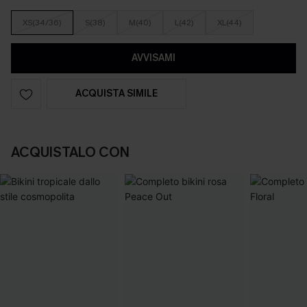
XS(34/36)
S(38)
M(40)
L(42)
XL(44)
AVVISAMI
ACQUISTA SIMILE
ACQUISTALO CON