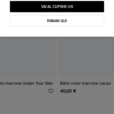
VAI AL CUPSHE-US
RIMANI QUI
ini marrone Under Your Skin
Bikini color marrone cacao
40,00 €