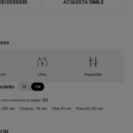
DEI DESIDERI
ACQUISTA SIMILE
enza
orto
Ultra
Regolabile
modello
IN
CM
che indossa la taglia:
XS
:
165 cm
Torace:
79 cm
Vita:
61 cm
Fianchi:
90 cm
CON