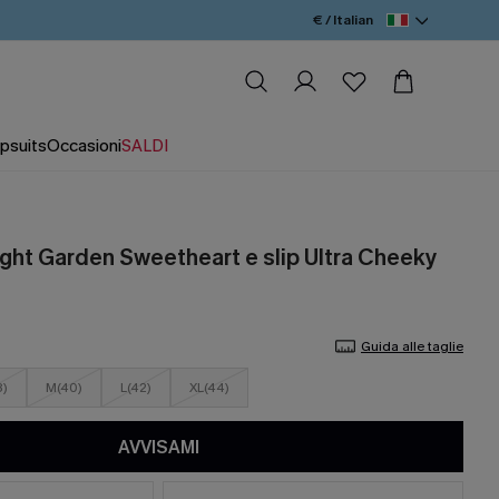
€ / Italian
psuits
Occasioni
SALDI
light Garden Sweetheart e slip Ultra Cheeky
Guida alle taglie
8)
M(40)
L(42)
XL(44)
AVVISAMI