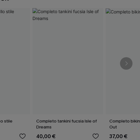
lo stile
Completo tankini fucsia Isle of
Completo bikin
Dreams
Out
40,00 €
37,00 €