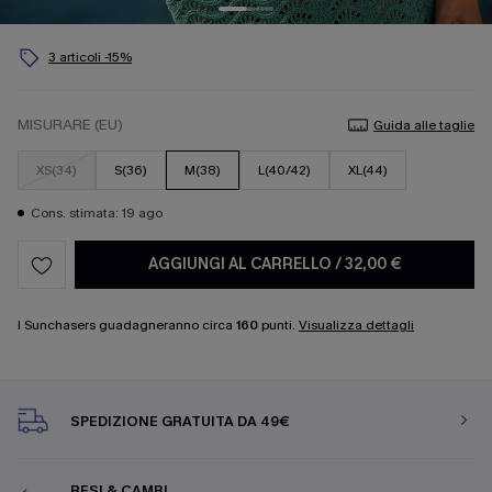
3 articoli -15%
MISURARE (EU)
Guida alle taglie
XS(34)
S(36)
M(38)
L(40/42)
XL(44)
Cons. stimata: 19 ago
AGGIUNGI AL CARRELLO
/
32,00 €
I Sunchasers guadagneranno circa
160
punti.
Visualizza dettagli
SPEDIZIONE GRATUITA DA 49€
RESI & CAMBI