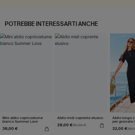
POTREBBE INTERESSARTI ANCHE
Mini abito copricostume
Abito midi coprente elusivo
Abito lungo 
bianco Summer Love
per giornate 
28,00 €
35,00 €
comodo e pra
38,00 €
32,00 €
38,