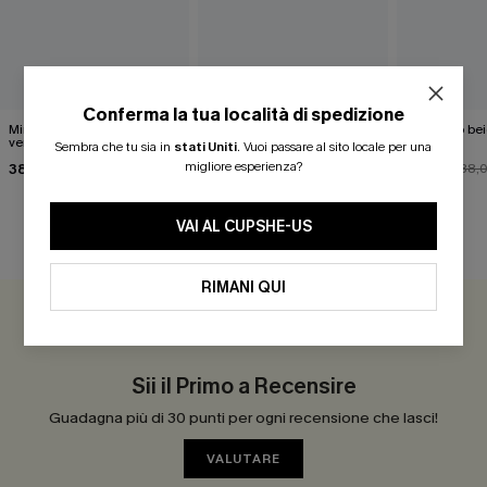
Conferma la tua località di spedizione
Mini abito copricostume
Mini abito copricostume a
Mini abito b
verde "Summer Stillness"
righe "Ride the Wave"
Season
Sembra che tu sia in
stati Uniti
.
Vuoi passare al sito locale per una
migliore esperienza?
38,00 €
30,00 €
32,00 €
35,00 €
38,
VAI AL CUPSHE-US
RECENSIONI DEI CLIENTI
RIMANI QUI
0.0
Sii il Primo a Recensire
Guadagna più di 30 punti per ogni recensione che lasci!
VALUTARE