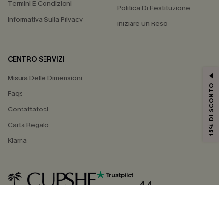
Termini E Condizioni
Politica Di Restituzione
Informativa Sulla Privacy
Iniziare Un Reso
CENTRO SERVIZI
Misura Delle Dimensioni
15% DI SCONTO
Faqs
Contattateci
Carta Regalo
Klarna
4.4
SEGUICI SU