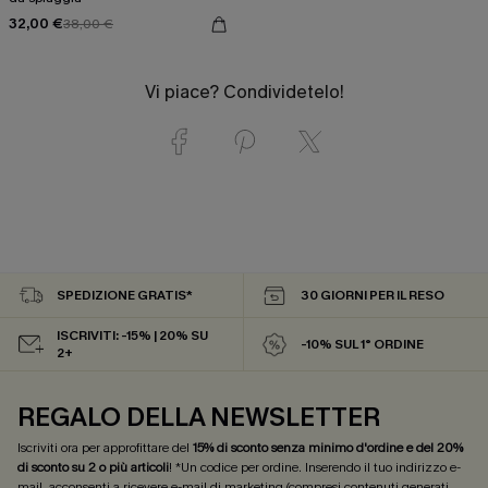
32,00 €
38,00 €
Vi piace? Condividetelo!
SPEDIZIONE GRATIS*
30 GIORNI PER IL RESO
ISCRIVITI: -15% | 20% SU
-10% SUL 1° ORDINE
2+
REGALO DELLA NEWSLETTER
Iscriviti ora per approfittare del
15% di sconto senza minimo d'ordine e del 20%
di sconto su 2 o più articoli
! *Un codice per ordine. Inserendo il tuo indirizzo e-
mail, acconsenti a ricevere e-mail di marketing (compresi contenuti generati