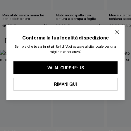
Mini abito senza maniche
Abito monospalla con
Mini abito con
con colletto nero
cintura e stampa a foglie
schiena scop
18,90 €
26,90 €
26,00 €
33,
Conferma la tua località di spedizione
POTREBBE INTERESSARTI ANCHE
Sembra che tu sia in
stati Uniti
.
Vuoi passare al sito locale per una
migliore esperienza?
VAI AL CUPSHE-US
RIMANI QUI