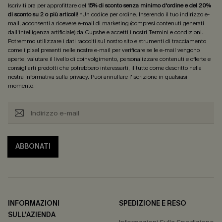
Iscriviti ora per approfittare del
15% di sconto senza minimo d'ordine e del 20%
di sconto su 2 o più articoli
! *Un codice per ordine. Inserendo il tuo indirizzo e-
mail, acconsenti a ricevere e-mail di marketing (compresi contenuti generati
dall'intelligenza artificiale) da Cupshe e accetti i nostri
Termini e condizioni
.
Potremmo utilizzare i dati raccolti sul nostro sito e strumenti di tracciamento
come i pixel presenti nelle nostre e-mail per verificare se le e-mail vengono
aperte, valutare il livello di coinvolgimento, personalizzare contenuti e offerte e
consigliarti prodotti che potrebbero interessarti, il tutto come descritto nella
nostra
Informativa sulla privacy
. Puoi annullare l'iscrizione in qualsiasi
momento.
ABBONATI
INFORMAZIONI
SPEDIZIONE E RESO
SULL'AZIENDA