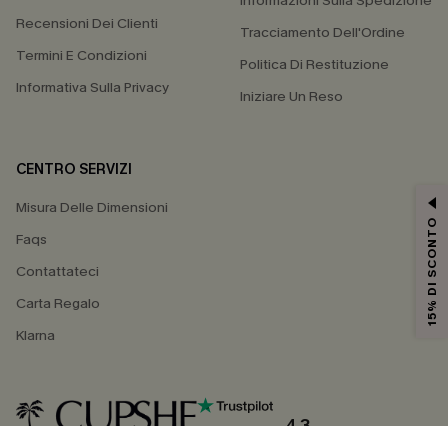
Informazioni Sulla Spedizione
Recensioni Dei Clienti
Tracciamento Dell'Ordine
Termini E Condizioni
Politica Di Restituzione
Informativa Sulla Privacy
Iniziare Un Reso
CENTRO SERVIZI
Misura Delle Dimensioni
15% DI SCONTO
Faqs
Contattateci
Carta Regalo
Klarna
4.3