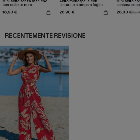
Mini abito senza maniche
Abito monospalla con
Mini abito con
con colletto nero
cintura e stampa a foglie
schiena scop
18,90 €
26,90 €
26,00 €
33,
RECENTEMENTE REVISIONE