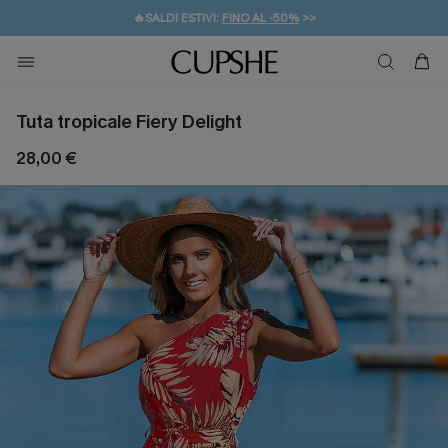
🔥SALDI ESTIVI:
FINO AL -50%
>>
💌REGALO PER I NUOVI: 20% DI SCONTO*
🚚SPEDIZIONE GRATUITA DA 49€
Tuta tropicale Fiery Delight
28,00 €