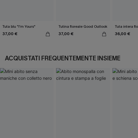
Tuta blu "I'm Yours"
Tutina floreale Good Outlook
Tuta intera fl
37,00 €
37,00 €
36,00 €
ACQUISTATI FREQUENTEMENTE INSIEME