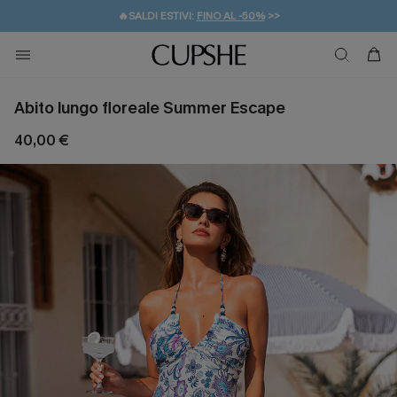
🔥SALDI ESTIVI:
FINO AL -50%
>>
💌REGALO PER I NUOVI: 20% DI SCONTO*
🚚SPEDIZIONE GRATUITA DA 49€
Abito lungo floreale Summer Escape
40,00 €