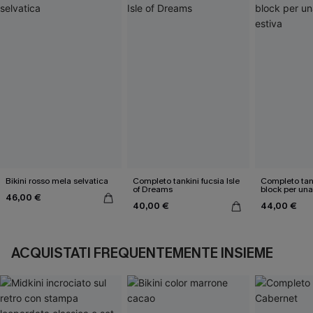
Bikini rosso mela selvatica
Completo tankini fucsia Isle
Completo tank
of Dreams
block per un
46,00 €
estiva
40,00 €
44,00 €
ACQUISTATI FREQUENTEMENTE INSIEME