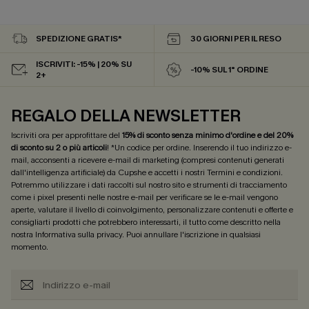
SPEDIZIONE GRATIS*
30 GIORNI PER IL RESO
ISCRIVITI: -15% | 20% SU
-10% SUL 1° ORDINE
2+
REGALO DELLA NEWSLETTER
Iscriviti ora per approfittare del
15% di sconto senza minimo d'ordine e del 20%
di sconto su 2 o più articoli
! *Un codice per ordine. Inserendo il tuo indirizzo e-
mail, acconsenti a ricevere e-mail di marketing (compresi contenuti generati
dall'intelligenza artificiale) da Cupshe e accetti i nostri
Termini e condizioni
.
Potremmo utilizzare i dati raccolti sul nostro sito e strumenti di tracciamento
come i pixel presenti nelle nostre e-mail per verificare se le e-mail vengono
aperte, valutare il livello di coinvolgimento, personalizzare contenuti e offerte e
consigliarti prodotti che potrebbero interessarti, il tutto come descritto nella
nostra
Informativa sulla privacy
. Puoi annullare l'iscrizione in qualsiasi
momento.