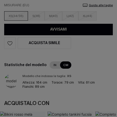
MISURARE (EU)
Guida alle taglie
XS(34/36)
S(38)
M(40)
L(42)
XL(44)
AVVISAMI
ACQUISTA SIMILE
Statistiche del modello
IN
CM
Modello che indossa la taglia:
XS
Altezza:
164 cm
Torace:
79 cm
Vita:
61 cm
Fianchi:
89 cm
ACQUISTALO CON