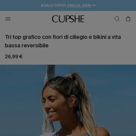
🔥SALDI ESTIVI:
FINO AL -50%
>>
💌REGALO PER I NUOVI: 20% DI SCONTO*
🚚SPEDIZIONE GRATUITA DA 49€
Tri top grafico con fiori di ciliegio e bikini a vita
bassa reversibile
26,99 €