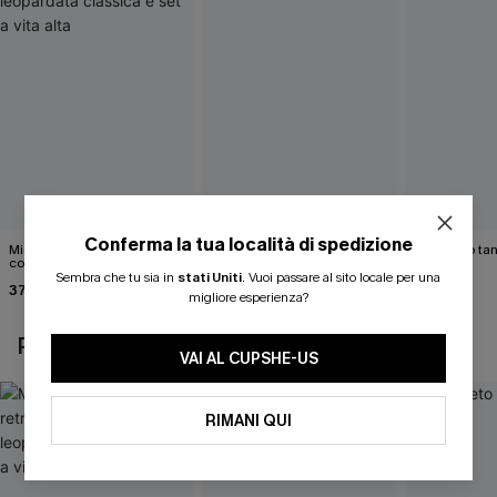
Conferma la tua località di spedizione
Midkini incrociato sul retro
Bikini color marrone cacao
Completo tan
con stampa leopardata
Cabernet
40,00 €
classica e set a vita alta
Sembra che tu sia in
stati Uniti
.
Vuoi passare al sito locale per una
37,00 €
40,00 €
migliore esperienza?
POTREBBE INTERESSARTI ANCHE
VAI AL CUPSHE-US
RIMANI QUI