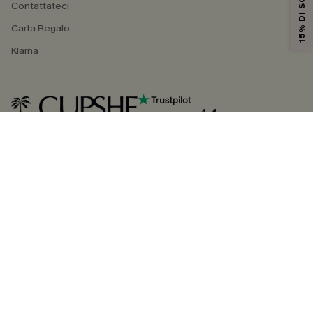
15% DI SCONTO
Contattateci
Carta Regalo
Klarna
4.4
SEGUICI SU
©2026 CUPSHE ITALIA
Informativa sulla privacy
|
Termini e condizioni
Gestione dei cookie