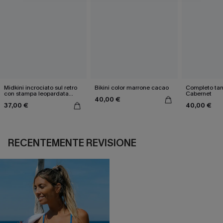
Midkini incrociato sul retro
Bikini color marrone cacao
Completo tan
con stampa leopardata
Cabernet
40,00 €
classica e set a vita alta
37,00 €
40,00 €
RECENTEMENTE REVISIONE