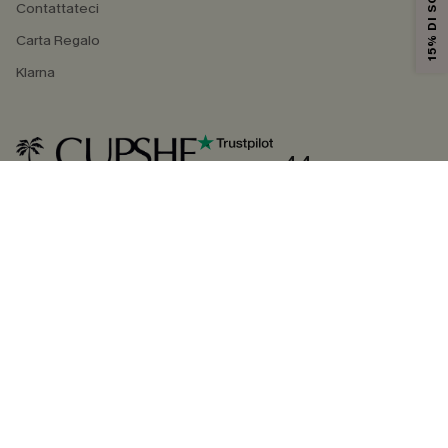
15% DI SCONTO
Contattateci
Carta Regalo
Klarna
4.4
SEGUICI SU
©2026 CUPSHE ITALIA
Informativa sulla privacy
|
Termini e condizioni
Gestione dei cookie