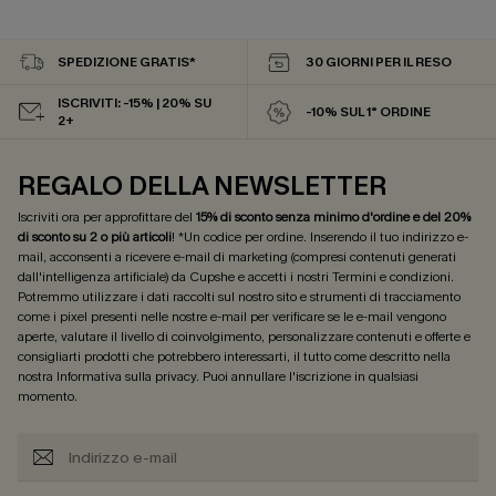
SPEDIZIONE GRATIS*
30 GIORNI PER IL RESO
ISCRIVITI: -15% | 20% SU
-10% SUL 1° ORDINE
2+
REGALO DELLA NEWSLETTER
Iscriviti ora per approfittare del
15% di sconto senza minimo d'ordine e del 20%
di sconto su 2 o più articoli
! *Un codice per ordine. Inserendo il tuo indirizzo e-
mail, acconsenti a ricevere e-mail di marketing (compresi contenuti generati
dall'intelligenza artificiale) da Cupshe e accetti i nostri
Termini e condizioni
.
Potremmo utilizzare i dati raccolti sul nostro sito e strumenti di tracciamento
come i pixel presenti nelle nostre e-mail per verificare se le e-mail vengono
aperte, valutare il livello di coinvolgimento, personalizzare contenuti e offerte e
consigliarti prodotti che potrebbero interessarti, il tutto come descritto nella
nostra
Informativa sulla privacy
. Puoi annullare l'iscrizione in qualsiasi
momento.