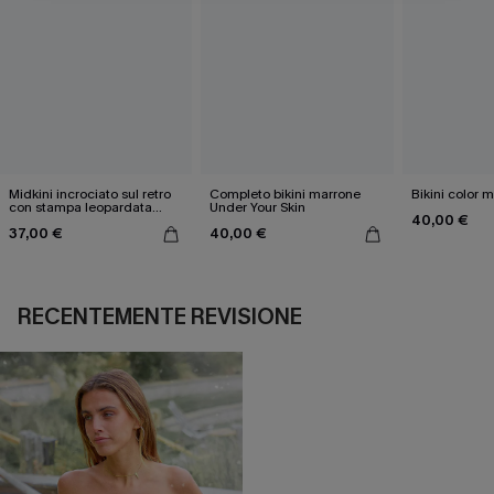
Midkini incrociato sul retro
Completo bikini marrone
Bikini color 
con stampa leopardata
Under Your Skin
40,00 €
classica e set a vita alta
37,00 €
40,00 €
RECENTEMENTE REVISIONE