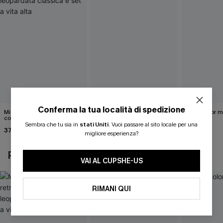
Conferma la tua località di spedizione
Midkini incrociato sul retro
Completo bikini marrone
Bikini color 
con stampa leopardata
Under Your Skin
40,00 €
classica e set a vita alta
Sembra che tu sia in
stati Uniti
.
Vuoi passare al sito locale per una
37,00 €
40,00 €
migliore esperienza?
POTREBBE INTERESSARTI ANCHE
VAI AL CUPSHE-US
RIMANI QUI