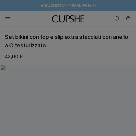
🔥SALDI ESTIVI:
FINO AL -50%
>>
💌REGALO PER I NUOVI: 20% DI SCONTO*
🚚SPEDIZIONE GRATUITA DA 49€
Set bikini con top e slip extra sfacciati con anello
a O testurizzato
43,00 €