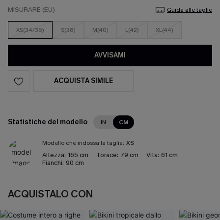
MISURARE (EU)
Guida alle taglie
XS(34/36)
S(38)
M(40)
L(42)
XL(44)
AVVISAMI
ACQUISTA SIMILE
Statistiche del modello
IN
CM
Modello che indossa la taglia:
XS
Altezza:
165 cm
Torace:
79 cm
Vita:
61 cm
Fianchi:
90 cm
ACQUISTALO CON