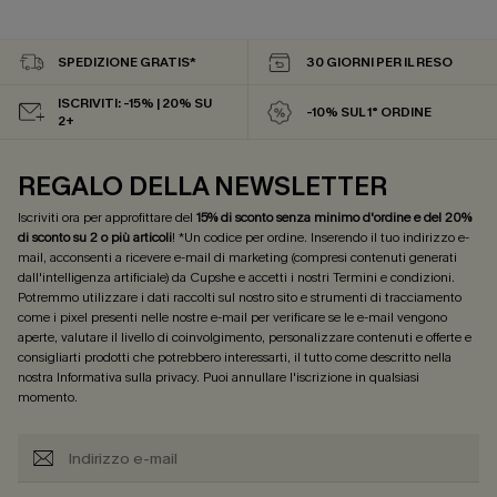
SPEDIZIONE GRATIS*
30 GIORNI PER IL RESO
ISCRIVITI: -15% | 20% SU
-10% SUL 1° ORDINE
2+
REGALO DELLA NEWSLETTER
Iscriviti ora per approfittare del
15% di sconto senza minimo d'ordine e del 20%
di sconto su 2 o più articoli
! *Un codice per ordine. Inserendo il tuo indirizzo e-
mail, acconsenti a ricevere e-mail di marketing (compresi contenuti generati
dall'intelligenza artificiale) da Cupshe e accetti i nostri
Termini e condizioni
.
Potremmo utilizzare i dati raccolti sul nostro sito e strumenti di tracciamento
come i pixel presenti nelle nostre e-mail per verificare se le e-mail vengono
aperte, valutare il livello di coinvolgimento, personalizzare contenuti e offerte e
consigliarti prodotti che potrebbero interessarti, il tutto come descritto nella
nostra
Informativa sulla privacy
. Puoi annullare l'iscrizione in qualsiasi
momento.