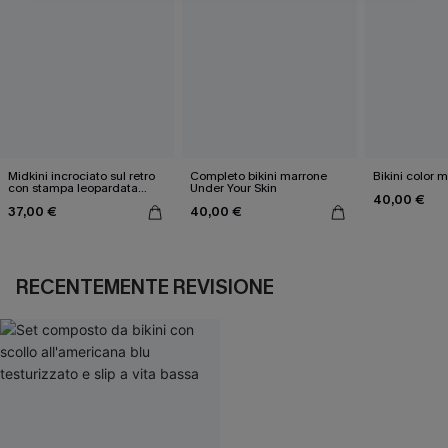
Midkini incrociato sul retro
Completo bikini marrone
Bikini color 
con stampa leopardata
Under Your Skin
40,00 €
classica e set a vita alta
37,00 €
40,00 €
RECENTEMENTE REVISIONE