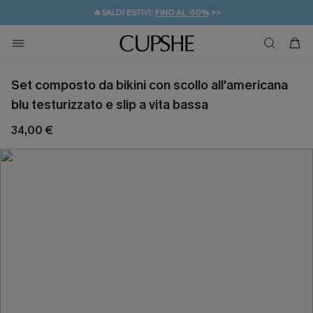
🔥SALDI ESTIVI:
FINO AL -50%
>>
💌REGALO PER I NUOVI: 20% DI SCONTO*
🚚SPEDIZIONE GRATUITA DA 49€
Set composto da bikini con scollo all'americana
blu testurizzato e slip a vita bassa
34,00 €