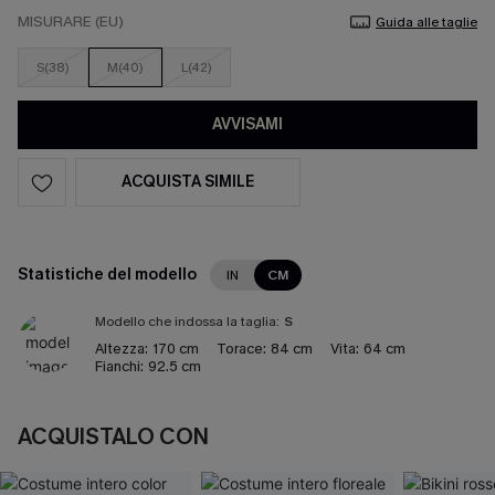
MISURARE (EU)
Guida alle taglie
S(38)
M(40)
L(42)
AVVISAMI
ACQUISTA SIMILE
Statistiche del modello
IN
CM
Modello che indossa la taglia:
S
Altezza:
170 cm
Torace:
84 cm
Vita:
64 cm
Fianchi:
92.5 cm
ACQUISTALO CON