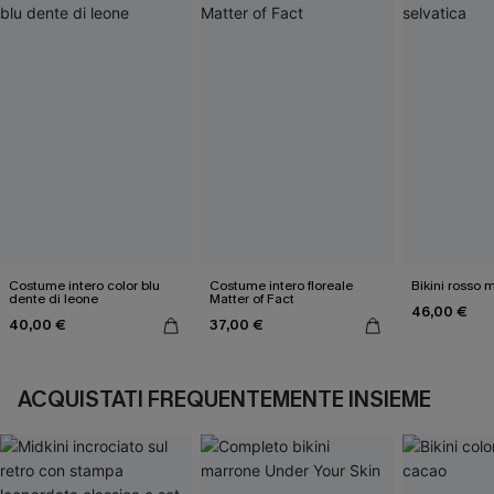
Costume intero color blu
Costume intero floreale
Bikini rosso 
dente di leone
Matter of Fact
46,00 €
40,00 €
37,00 €
ACQUISTATI FREQUENTEMENTE INSIEME