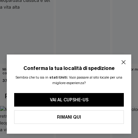
Conferma la tua località di spedizione
Midkini incrociato sul retro
Completo bikini marrone
Bikini color 
con stampa leopardata
Under Your Skin
40,00 €
classica e set a vita alta
Sembra che tu sia in
stati Uniti
.
Vuoi passare al sito locale per una
37,00 €
40,00 €
migliore esperienza?
POTREBBE INTERESSARTI ANCHE
VAI AL CUPSHE-US
RIMANI QUI