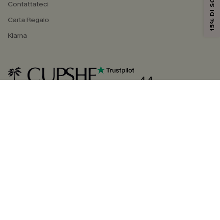
15% DI SCONTO
Contattateci
Carta Regalo
Klarna
4.4
SEGUICI SU
©2026 CUPSHE ITALIA
Informativa sulla privacy
|
Termini e condizioni
Gestione dei cookie