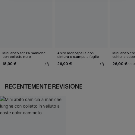
Mini abito senza maniche
Abito monospalla con
Mini abito con
con colletto nero
cintura e stampa a foglie
schiena scop
18,90 €
26,90 €
26,00 €
33,
RECENTEMENTE REVISIONE