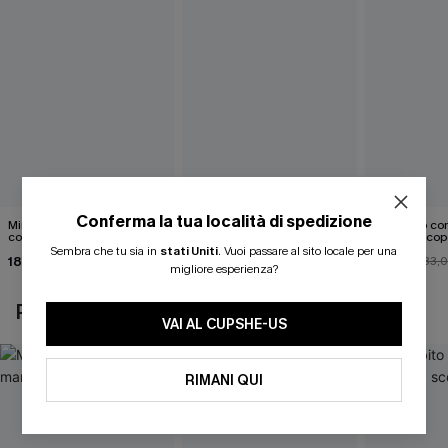
Conferma la tua località di spedizione
Mini abito senza maniche
Abito monospalla con
Mini abito con
con colletto nero
cintura e stampa a foglie
schiena scop
Sembra che tu sia in
stati Uniti
.
Vuoi passare al sito locale per una
18,90 €
26,90 €
26,00 €
33,
migliore esperienza?
POTREBBE INTERESSARTI ANCHE
VAI AL CUPSHE-US
RIMANI QUI