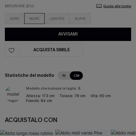
MISURARE (EU)
Guida alle taglie
S(36)
M(38)
L(40/42)
XL(44)
AVVISAMI
ACQUISTA SIMILE
Statistiche del modello
IN
CM
Modello che indossa la taglia:
S
Altezza:
173 cm
Torace:
78 cm
Vita:
60 cm
Fianchi:
84 cm
ACQUISTALO CON