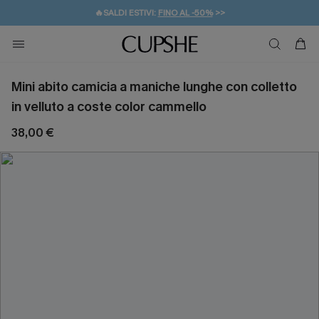
🔥SALDI ESTIVI:
FINO AL -50%
>>
💌REGALO PER I NUOVI: 20% DI SCONTO*
🚚SPEDIZIONE GRATUITA DA 49€
Mini abito camicia a maniche lunghe con colletto
in velluto a coste color cammello
38,00 €