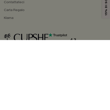
15% DI SCONTO
Contattateci
Carta Regalo
Klarna
4.3
SEGUICI SU
©2026 CUPSHE ITALIA
Informativa sulla privacy
|
Termini e condizioni
Gestione dei cookie