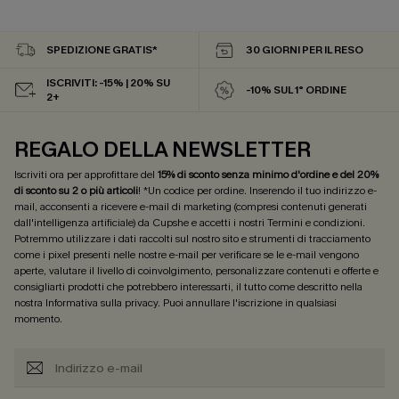
SPEDIZIONE GRATIS*
30 GIORNI PER IL RESO
ISCRIVITI: -15% | 20% SU
-10% SUL 1° ORDINE
2+
REGALO DELLA NEWSLETTER
Iscriviti ora per approfittare del
15% di sconto senza minimo d'ordine e del 20%
di sconto su 2 o più articoli
! *Un codice per ordine. Inserendo il tuo indirizzo e-
mail, acconsenti a ricevere e-mail di marketing (compresi contenuti generati
dall'intelligenza artificiale) da Cupshe e accetti i nostri
Termini e condizioni
.
Potremmo utilizzare i dati raccolti sul nostro sito e strumenti di tracciamento
come i pixel presenti nelle nostre e-mail per verificare se le e-mail vengono
aperte, valutare il livello di coinvolgimento, personalizzare contenuti e offerte e
consigliarti prodotti che potrebbero interessarti, il tutto come descritto nella
nostra
Informativa sulla privacy
. Puoi annullare l'iscrizione in qualsiasi
momento.