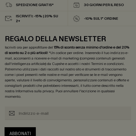
SPEDIZIONE GRATIS*
30 GIORNI PER IL RESO
ISCRIVITI: -15% | 20% SU
-10% SUL 1° ORDINE
2+
REGALO DELLA NEWSLETTER
Iscriviti ora per approfittare del
15% di sconto senza minimo d'ordine e del 20%
di sconto su 2 o più articoli
! *Un codice per ordine. Inserendo il tuo indirizzo e-
mail, acconsenti a ricevere e-mail di marketing (compresi contenuti generati
dall'intelligenza artificiale) da Cupshe e accetti i nostri
Termini e condizioni
.
Potremmo utilizzare i dati raccolti sul nostro sito e strumenti di tracciamento
come i pixel presenti nelle nostre e-mail per verificare se le e-mail vengono
aperte, valutare il livello di coinvolgimento, personalizzare contenuti e offerte e
consigliarti prodotti che potrebbero interessarti, il tutto come descritto nella
nostra
Informativa sulla privacy
. Puoi annullare l'iscrizione in qualsiasi
momento.
ABBONATI