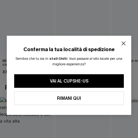
Conferma la tua località di spedizione
Sembra che tu sia in
stati Uniti
.
Vuoi passare al sito locale per una
Midkini incrociato sul retro
Completo bikini marrone
Bikini color 
migliore esperienza?
con stampa leopardata
Under Your Skin
40,00 €
classica e set a vita alta
37,00 €
40,00 €
VAI AL CUPSHE-US
POTREBBE INTERESSARTI ANCHE
RIMANI QUI