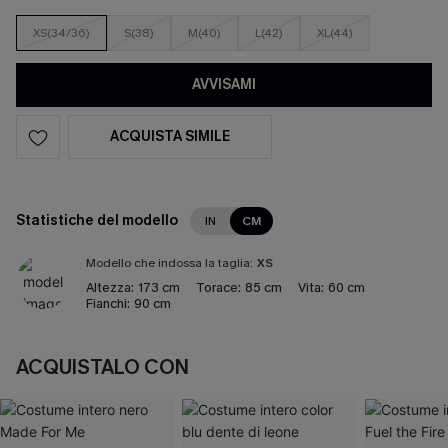
XS(34/36)
S(38)
M(40)
L(42)
XL(44)
AVVISAMI
ACQUISTA SIMILE
Statistiche del modello
IN
CM
Modello che indossa la taglia:
XS
Altezza:
173 cm
Torace:
85 cm
Vita:
60 cm
Fianchi:
90 cm
ACQUISTALO CON