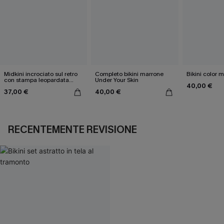
Midkini incrociato sul retro
Completo bikini marrone
Bikini color 
con stampa leopardata
Under Your Skin
40,00 €
classica e set a vita alta
37,00 €
40,00 €
RECENTEMENTE REVISIONE