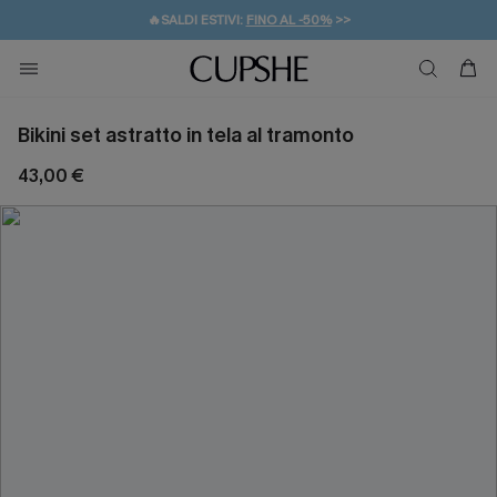
🔥SALDI ESTIVI:
FINO AL -50%
>>
💌REGALO PER I NUOVI: 20% DI SCONTO*
🚚SPEDIZIONE GRATUITA DA 49€
Bikini set astratto in tela al tramonto
43,00 €