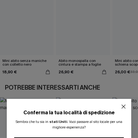
Mini abito senza maniche
Abito monospalla con
Mini abito con
con colletto nero
cintura e stampa a foglie
schiena scop
18,90 €
26,90 €
26,00 €
33,
POTREBBE INTERESSARTI ANCHE
Conferma la tua località di spedizione
ISCRIVITI PER OTTENERE
Sembra che tu sia in
stati Uniti
.
Vuoi passare al sito locale per una
migliore esperienza?
15% DI SCONTO SENZA MINIMO D'ORDINE