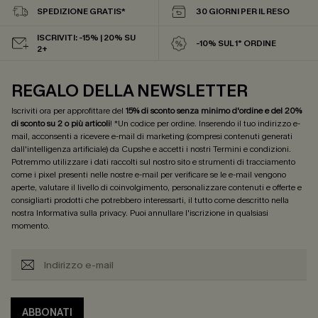
SPEDIZIONE GRATIS*
30 GIORNI PER IL RESO
ISCRIVITI: -15% | 20% SU
-10% SUL 1° ORDINE
2+
REGALO DELLA NEWSLETTER
Iscriviti ora per approfittare del
15% di sconto senza minimo d'ordine e del 20%
di sconto su 2 o più articoli
! *Un codice per ordine. Inserendo il tuo indirizzo e-
mail, acconsenti a ricevere e-mail di marketing (compresi contenuti generati
dall'intelligenza artificiale) da Cupshe e accetti i nostri
Termini e condizioni
.
Potremmo utilizzare i dati raccolti sul nostro sito e strumenti di tracciamento
come i pixel presenti nelle nostre e-mail per verificare se le e-mail vengono
aperte, valutare il livello di coinvolgimento, personalizzare contenuti e offerte e
consigliarti prodotti che potrebbero interessarti, il tutto come descritto nella
nostra
Informativa sulla privacy
. Puoi annullare l'iscrizione in qualsiasi
momento.
ABBONATI