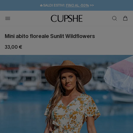
🔥SALDI ESTIVI:
FINO AL -50%
>>
💌REGALO PER I NUOVI: 20% DI SCONTO*
🚚SPEDIZIONE GRATUITA DA 49€
Mini abito floreale Sunlit Wildflowers
33,00 €