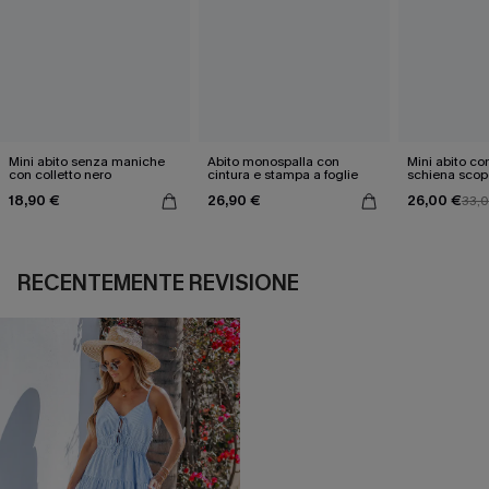
Mini abito senza maniche
Abito monospalla con
Mini abito con
con colletto nero
cintura e stampa a foglie
schiena scop
18,90 €
26,90 €
26,00 €
33,
RECENTEMENTE REVISIONE