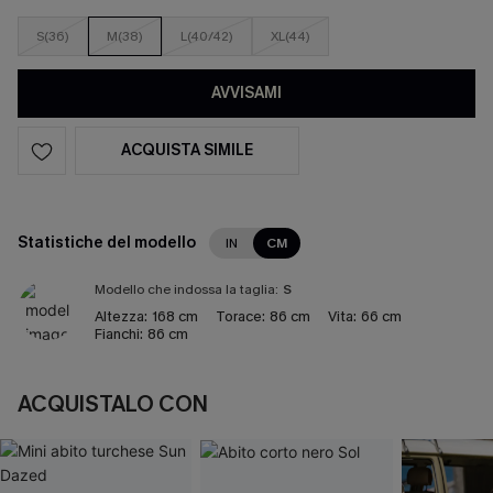
S(36)
M(38)
L(40/42)
XL(44)
AVVISAMI
ACQUISTA SIMILE
Statistiche del modello
IN
CM
Modello che indossa la taglia:
S
Altezza:
168 cm
Torace:
86 cm
Vita:
66 cm
Fianchi:
86 cm
ACQUISTALO CON