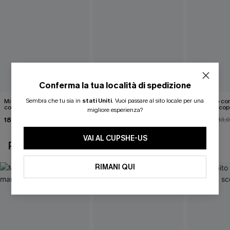
Conferma la tua località di spedizione
Sembra che tu sia in
stati Uniti
.
Vuoi passare al sito locale per una
Mini abito senza maniche
Abito monospalla con
Mini abito con
con colletto nero
cintura e stampa a foglie
schiena scop
migliore esperienza?
18,90 €
26,90 €
26,00 €
33,
VAI AL CUPSHE-US
POTREBBE INTERESSARTI ANCHE
RIMANI QUI