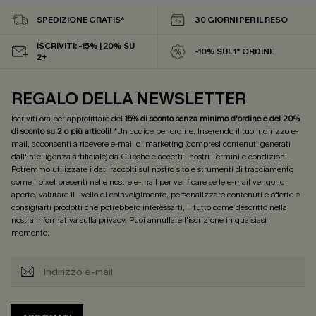
SPEDIZIONE GRATIS*
30 GIORNI PER IL RESO
ISCRIVITI: -15% | 20% SU
-10% SUL 1° ORDINE
2+
REGALO DELLA NEWSLETTER
Iscriviti ora per approfittare del
15% di sconto senza minimo d'ordine e del 20%
di sconto su 2 o più articoli
! *Un codice per ordine. Inserendo il tuo indirizzo e-
mail, acconsenti a ricevere e-mail di marketing (compresi contenuti generati
dall'intelligenza artificiale) da Cupshe e accetti i nostri
Termini e condizioni
.
Potremmo utilizzare i dati raccolti sul nostro sito e strumenti di tracciamento
come i pixel presenti nelle nostre e-mail per verificare se le e-mail vengono
aperte, valutare il livello di coinvolgimento, personalizzare contenuti e offerte e
consigliarti prodotti che potrebbero interessarti, il tutto come descritto nella
nostra
Informativa sulla privacy
. Puoi annullare l'iscrizione in qualsiasi
momento.