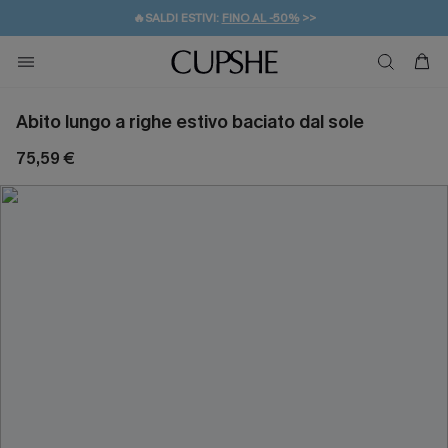
🔥SALDI ESTIVI:
FINO AL -50%
>>
💌REGALO PER I NUOVI: 20% DI SCONTO*
🚚SPEDIZIONE GRATUITA DA 49€
Abito lungo a righe estivo baciato dal sole
75,59 €