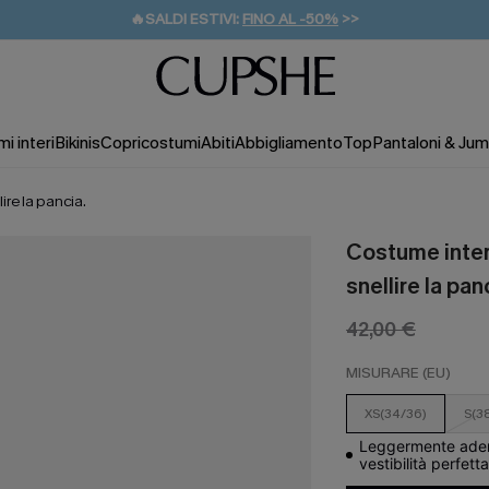
🔥SALDI ESTIVI:
FINO AL -50%
>>
💌REGALO PER I NUOVI: 20% DI SCONTO*
🚚SPEDIZIONE GRATUITA DA 49€
i interi
Bikinis
Copricostumi
Abiti
Abbigliamento
Top
Pantaloni & Jum
ire la pancia.
Costume inter
snellire la pan
42,00 €
MISURARE (EU)
XS(34/36)
S(3
Leggermente aderen
vestibilità perfett