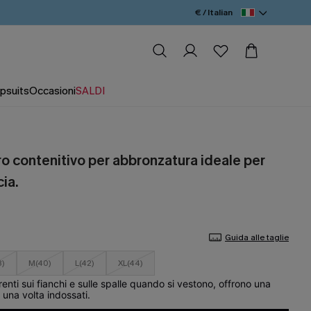
€ / Italian
psuits
Occasioni
SALDI
o contenitivo per abbronzatura ideale per
cia.
Guida alle taglie
8)
M(40)
L(42)
XL(44)
ti sui fianchi e sulle spalle quando si vestono, offrono una
a una volta indossati.