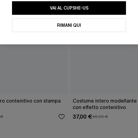
VAI AL CUPSHE-US
RIMANI QUI
ro contenitivo con stampa
Costume intero modellante 
con effetto contenitivo
37,00 €
 €
46,00 €