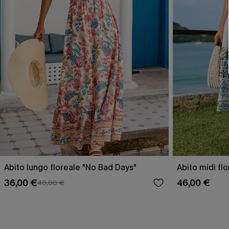
Abito lungo floreale "No Bad Days"
Abito midi fl
36,00 €
46,00 €
40,00 €