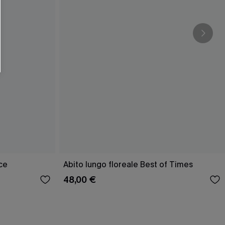
O SCONT
ere e-mail di marketing (compresi contenuti
ti i nostri
Termini e condizioni
. Potremmo
 di tracciamento come i pixel presenti nelle
rte, valutare il livello di coinvolgimento,
dotti che potrebbero interessarti, il tutto
y
. Puoi annullare l'iscrizione in qualsiasi
ce
Abito lungo floreale Best of Times
48,00 €