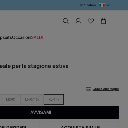
€ / Italian
psuits
Occasioni
SALDI
reale per la stagione estiva
Guida alle taglie
M(38)
L(40/42)
XL(44)
AVVISAMI
DEI DESIDERI
ACQUISTA SIMILE