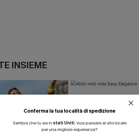
E INSIEME
ISCRIVITI PE
15% DI SCONTO SENZA
20% DI SCONTO SU 2 
Conferma la tua località di spedizione
Sembra che tu sia in
stati Uniti
.
Vuoi passare al sito locale
per una migliore esperienza?