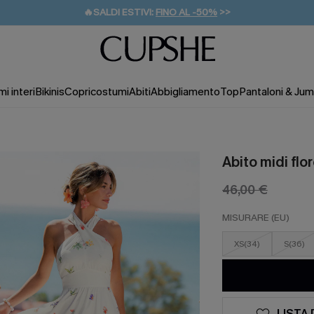
🔥SALDI ESTIVI:
FINO AL -50%
>>
💌REGALO PER I NUOVI: 20% DI SCONTO*
🚚SPEDIZIONE GRATUITA DA 49€
i interi
Bikinis
Copricostumi
Abiti
Abbigliamento
Top
Pantaloni & Jum
Abito midi flo
46,00 €
MISURARE (EU)
XS(34)
S(36)
LISTA 