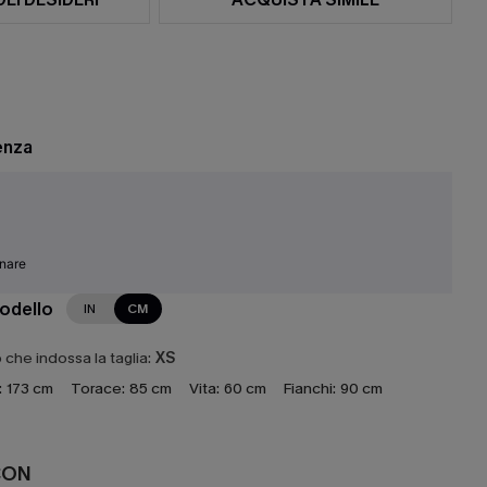
enza
inare
modello
IN
CM
che indossa la taglia:
XS
:
173 cm
Torace:
85 cm
Vita:
60 cm
Fianchi:
90 cm
CON