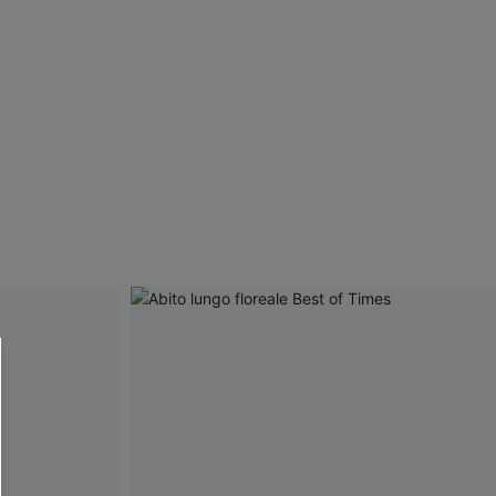
R OTTENERE
 MINIMO D'ORDINE
O PIÙ ARTICOLI