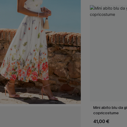
Mini abito blu da g
copricostume
41,00 €