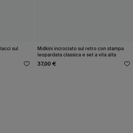
acci sul
Midkini incrociato sul retro con stampa
leopardata classica e set a vita alta
37,00 €