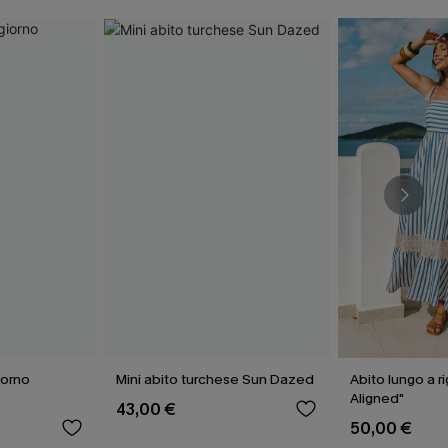
iorno
Mini abito turchese Sun Dazed
Abito lungo a r
Aligned"
43,00 €
50,00 €