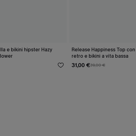
a e bikini hipster Hazy
Release Happiness Top con l
lower
retro e bikini a vita bassa
31,00 €
39,00 €