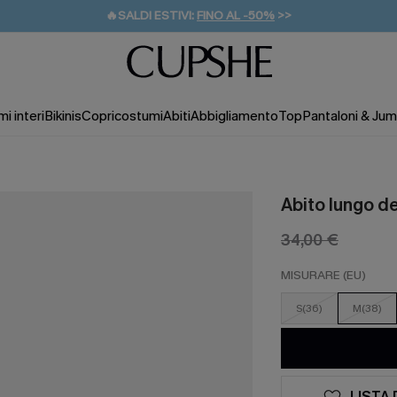
🔥SALDI ESTIVI:
FINO AL -50%
>>
💌REGALO PER I NUOVI: 20% DI SCONTO*
🚚SPEDIZIONE GRATUITA DA 49€
i interi
Bikinis
Copricostumi
Abiti
Abbigliamento
Top
Pantaloni & Jum
Abito lungo 
34,00 €
MISURARE (EU)
S(36)
M(38)
LISTA 