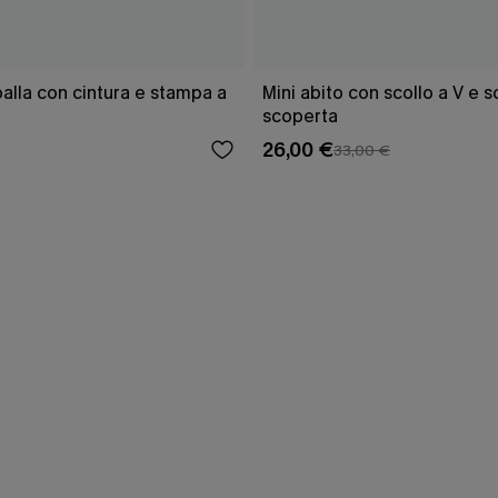
lla con cintura e stampa a
Mini abito con scollo a V e 
scoperta
26,00 €
33,00 €