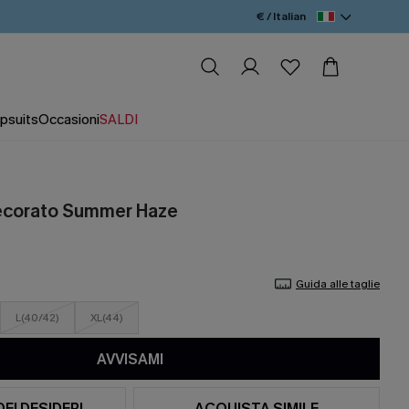
€ / Italian
psuits
Occasioni
SALDI
decorato Summer Haze
Guida alle taglie
L(40/42)
XL(44)
AVVISAMI
DEI DESIDERI
ACQUISTA SIMILE