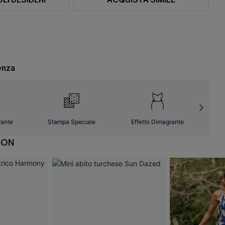
enza
rante
Stampa Speciale
Effetto Dimagrante
C
CON