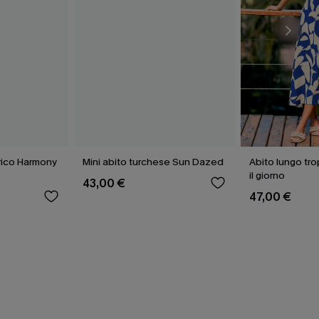
rico Harmony
Mini abito turchese Sun Dazed
Abito lungo tro
il giorno
43,00 €
47,00 €