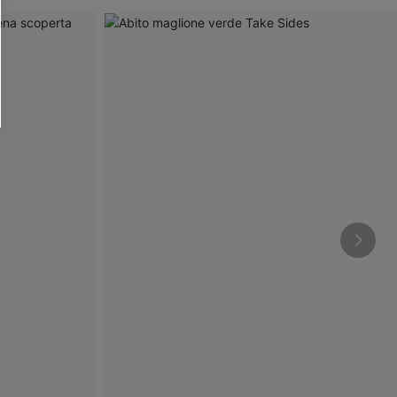
O SCONT
ere e-mail di marketing (compresi contenuti
ti i nostri
Termini e condizioni
. Potremmo
 di tracciamento come i pixel presenti nelle
rte, valutare il livello di coinvolgimento,
dotti che potrebbero interessarti, il tutto
y
. Puoi annullare l'iscrizione in qualsiasi