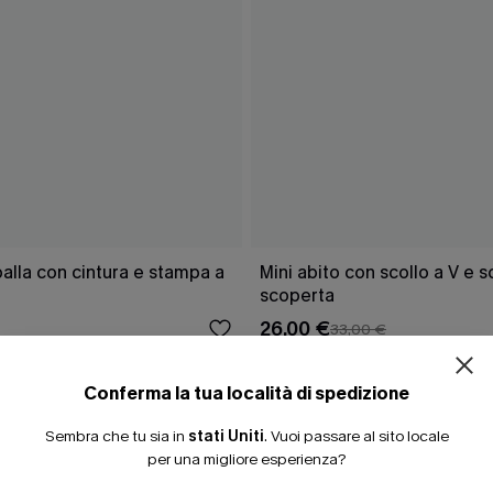
ISCRIVITI PE
lla con cintura e stampa a
Mini abito con scollo a V e 
scoperta
15% DI SCONTO SENZA
26,00 €
33,00 €
20% DI SCONTO SU 2 
Conferma la tua località di spedizione
Sembra che tu sia in
stati Uniti
.
Vuoi passare al sito locale
CHE
per una migliore esperienza?