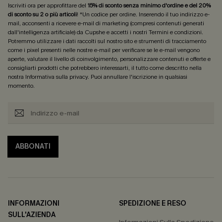
Iscriviti ora per approfittare del
15% di sconto senza minimo d'ordine e del 20%
di sconto su 2 o più articoli
! *Un codice per ordine. Inserendo il tuo indirizzo e-
mail, acconsenti a ricevere e-mail di marketing (compresi contenuti generati
dall'intelligenza artificiale) da Cupshe e accetti i nostri
Termini e condizioni
.
Potremmo utilizzare i dati raccolti sul nostro sito e strumenti di tracciamento
come i pixel presenti nelle nostre e-mail per verificare se le e-mail vengono
aperte, valutare il livello di coinvolgimento, personalizzare contenuti e offerte e
consigliarti prodotti che potrebbero interessarti, il tutto come descritto nella
nostra
Informativa sulla privacy
. Puoi annullare l'iscrizione in qualsiasi
momento.
ABBONATI
INFORMAZIONI
SPEDIZIONE E RESO
SULL'AZIENDA