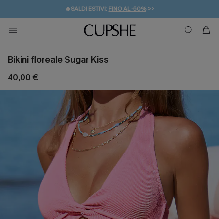
🔥SALDI ESTIVI:
FINO AL -50%
>>
💌REGALO PER I NUOVI: 20% DI SCONTO*
🚚SPEDIZIONE GRATUITA DA 49€
Bikini floreale Sugar Kiss
40,00 €