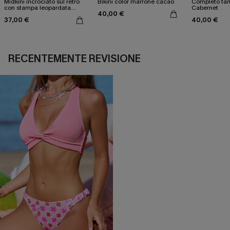
Midkini incrociato sul retro
Bikini color marrone cacao
Completo tan
con stampa leopardata
Cabernet
40,00 €
classica e set a vita alta
37,00 €
40,00 €
RECENTEMENTE REVISIONE