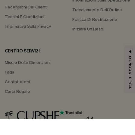
Informazioni Sulla Spedizione
Recensioni Dei Clienti
Tracciamento Dell'Ordine
Termini E Condizioni
Politica Di Restituzione
Informativa Sulla Privacy
Iniziare Un Reso
CENTRO SERVIZI
15% DI SCONTO
Misura Delle Dimensioni
Faqs
Contattateci
Carta Regalo
4.4