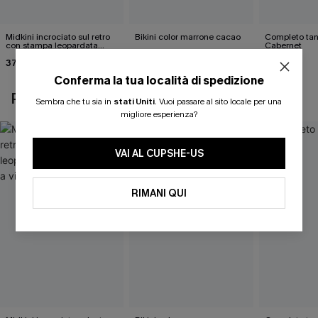
Midkini incrociato sul retro
Bikini color marrone cacao
Completo tan
con stampa leopardata
Cabernet
40,00 €
classica e set a vita alta
37,00 €
40,00 €
Conferma la tua località di spedizione
POTREBBE INTERESSARTI ANCHE
Sembra che tu sia in
stati Uniti
.
Vuoi passare al sito locale per una
migliore esperienza?
VAI AL CUPSHE-US
RIMANI QUI