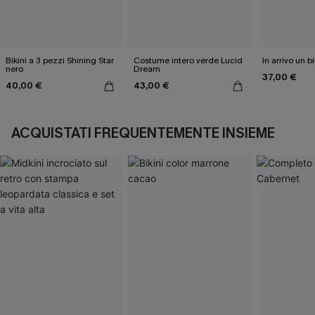
Bikini a 3 pezzi Shining Star
Costume intero verde Lucid
In arrivo un b
nero
Dream
37,00 €
40,00 €
43,00 €
ACQUISTATI FREQUENTEMENTE INSIEME