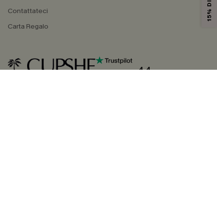
Contattateci
Carta Regalo
4.4
SEGUICI SU
©2026 CUPSHE ITALIA
Informativa sulla privacy
|
Termini e condizioni
Gestione dei cookie