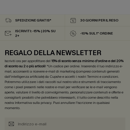
SPEDIZIONE GRATIS*
30 GIORNI PER IL RESO
ISCRIVITI: -15% | 20% SU
-10% SUL 1° ORDINE
2+
REGALO DELLA NEWSLETTER
Iscriviti ora per approfittare del
15% di sconto senza minimo d'ordine e del 20%
di sconto su 2 o più articoli
! *Un codice per ordine. Inserendo il tuo indirizzo e-
mail, acconsenti a ricevere e-mail di marketing (compresi contenuti generati
dall'intelligenza artificiale) da Cupshe e accetti i nostri
Termini e condizioni
.
Potremmo utilizzare i dati raccolti sul nostro sito e strumenti di tracciamento
come i pixel presenti nelle nostre e-mail per verificare se le e-mail vengono
aperte, valutare il livello di coinvolgimento, personalizzare contenuti e offerte e
consigliarti prodotti che potrebbero interessarti, il tutto come descritto nella
nostra
Informativa sulla privacy
. Puoi annullare l'iscrizione in qualsiasi
momento.