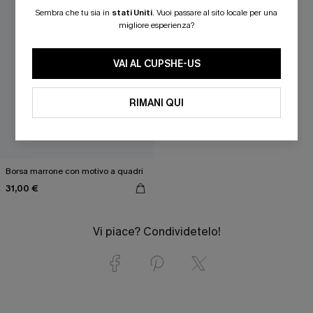
Sembra che tu sia in
stati Uniti
.
Vuoi passare al sito locale per una
migliore esperienza?
VAI AL CUPSHE-US
RIMANI QUI
Borsa marrone con motivo a quadri
31,00 €
Vi piace? Condividetelo!