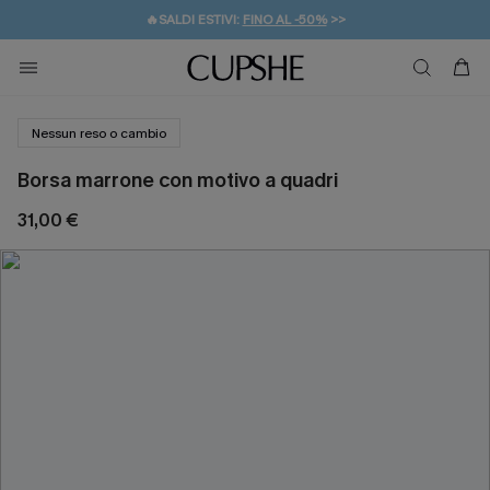
🔥SALDI ESTIVI:
FINO AL -50%
>>
💌REGALO PER I NUOVI: 20% DI SCONTO*
🚚SPEDIZIONE GRATUITA DA 49€
Nessun reso o cambio
Borsa marrone con motivo a quadri
31,00 €