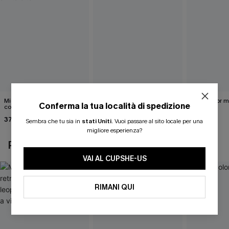
Midkini incrociato sul retro
Completo bikini marrone
Bikini color 
Conferma la tua località di spedizione
con stampa leopardata
Under Your Skin
40,00 €
classica e set a vita alta
37,00 €
40,00 €
Sembra che tu sia in
stati Uniti
.
Vuoi passare al sito locale per una
migliore esperienza?
POTREBBE INTERESSARTI ANCHE
VAI AL CUPSHE-US
RIMANI QUI