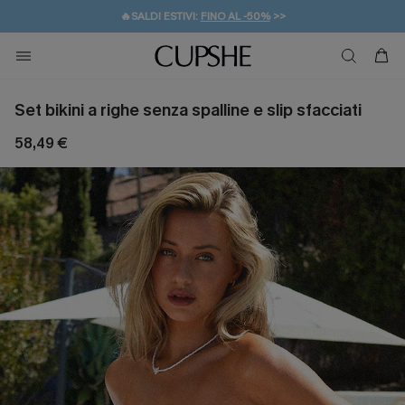
🔥SALDI ESTIVI:
FINO AL -50%
>>
💌REGALO PER I NUOVI: 20% DI SCONTO*
🚚SPEDIZIONE GRATUITA DA 49€
Set bikini a righe senza spalline e slip sfacciati
58,49 €