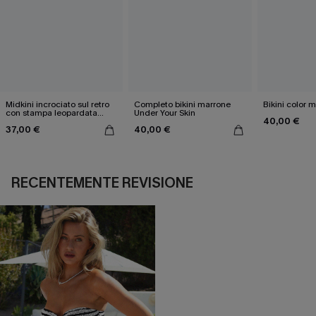
Midkini incrociato sul retro
Completo bikini marrone
Bikini color 
con stampa leopardata
Under Your Skin
40,00 €
classica e set a vita alta
37,00 €
40,00 €
RECENTEMENTE REVISIONE