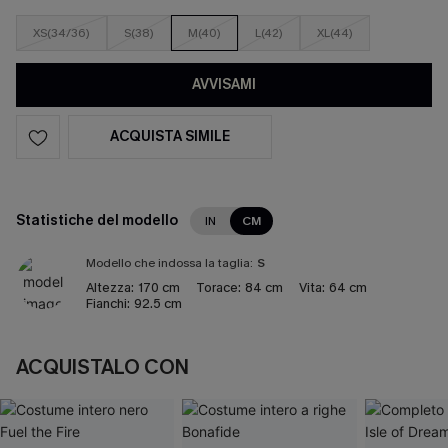
XS(34/36)
S(38)
M(40)
L(42)
XL(44)
AVVISAMI
ACQUISTA SIMILE
Statistiche del modello
IN
CM
Modello che indossa la taglia:
S
Altezza:
170 cm
Torace:
84 cm
Vita:
64 cm
Fianchi:
92.5 cm
ACQUISTALO CON