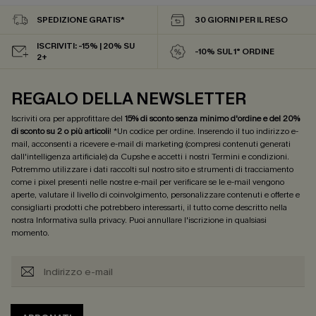
SPEDIZIONE GRATIS*
30 GIORNI PER IL RESO
ISCRIVITI: -15% | 20% SU
-10% SUL 1° ORDINE
2+
REGALO DELLA NEWSLETTER
Iscriviti ora per approfittare del
15% di sconto senza minimo d'ordine e del 20%
di sconto su 2 o più articoli
! *Un codice per ordine. Inserendo il tuo indirizzo e-
mail, acconsenti a ricevere e-mail di marketing (compresi contenuti generati
dall'intelligenza artificiale) da Cupshe e accetti i nostri
Termini e condizioni
.
Potremmo utilizzare i dati raccolti sul nostro sito e strumenti di tracciamento
come i pixel presenti nelle nostre e-mail per verificare se le e-mail vengono
aperte, valutare il livello di coinvolgimento, personalizzare contenuti e offerte e
consigliarti prodotti che potrebbero interessarti, il tutto come descritto nella
nostra
Informativa sulla privacy
. Puoi annullare l'iscrizione in qualsiasi
momento.