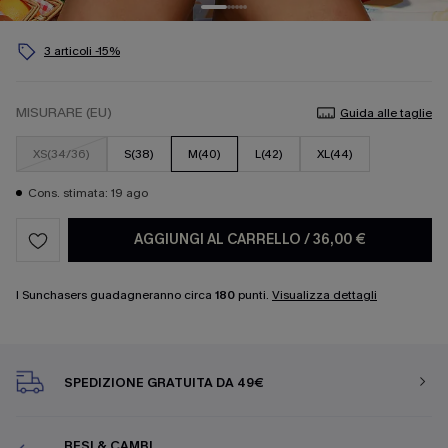
3 articoli -15%
MISURARE (EU)
Guida alle taglie
XS(34/36)
S(38)
M(40)
L(42)
XL(44)
Cons. stimata: 19 ago
AGGIUNGI AL CARRELLO
/
36,00 €
I Sunchasers guadagneranno circa
180
punti.
Visualizza dettagli
SPEDIZIONE GRATUITA DA 49€
RESI & CAMBI