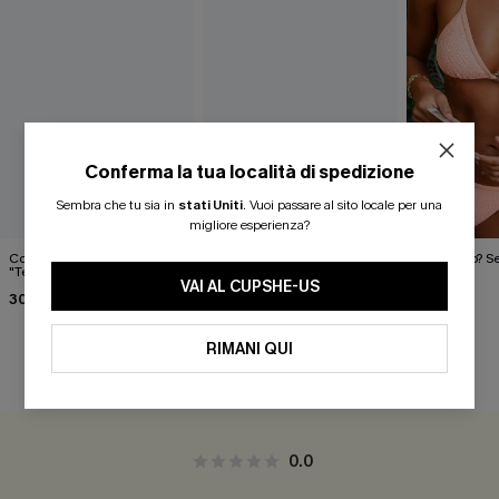
Conferma la tua località di spedizione
Sembra che tu sia in
stati Uniti
.
Vuoi passare al sito locale per una
migliore esperienza?
Completo bikini blu
Set bikini romantico con
Hai capito? Se
"Tempismo perfetto"
stampa floreale di rose
33,00 €
VAI AL CUPSHE-US
30,00 €
40,00 €
RIMANI QUI
RECENSIONI DEI CLIENTI
0.0