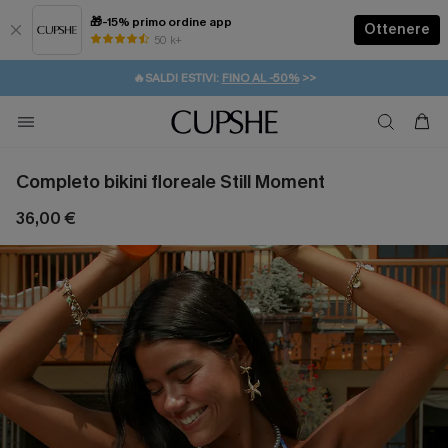
🎁-15% primo ordine app
Ottenere
50 k+
⚡️-15% SUGLI ESSENZIALI DA VACANZA |
ACQUISTA
🔥SALDI ESTIVI:
FINO AL -50%
>>
💌REGALO PER I NUOVI: 20% DI SCONTO*
🚚SPEDIZIONE GRATUITA DA 49€
Completo bikini floreale Still Moment
36,00 €