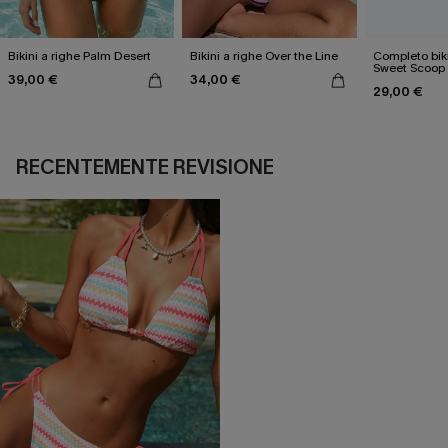
Bikini a righe Palm Desert
Bikini a righe Over the Line
Completo biki
Sweet Scoop
39,00 €
34,00 €
29,00 €
RECENTEMENTE REVISIONE