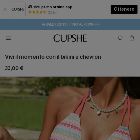
🎁-15% primo ordine app
Ottenere
50 k+
⚡️-15% SUGLI ESSENZIALI DA VACANZA |
ACQUISTA
🔥SALDI ESTIVI:
FINO AL -50%
>>
💌REGALO PER I NUOVI: 20% DI SCONTO*
🚚SPEDIZIONE GRATUITA DA 49€
Vivi il momento con il bikini a chevron
33,00 €