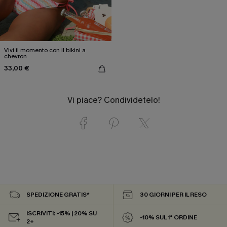
Vivi il momento con il bikini a
chevron
33,00 €
Vi piace? Condividetelo!
SPEDIZIONE GRATIS*
30 GIORNI PER IL RESO
ISCRIVITI: -15% | 20% SU
-10% SUL 1° ORDINE
2+