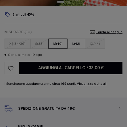
3 articoli -15%
MISURARE (EU)
Guida alle taglie
XS(34/36)
S(38)
M(40)
L(42)
XL(44)
Cons. stimata: 19 ago
AGGIUNGI AL CARRELLO
/
33,00 €
I Sunchasers guadagneranno circa
165
punti.
Visualizza dettagli
SPEDIZIONE GRATUITA DA 49€
RESI & CAMBI