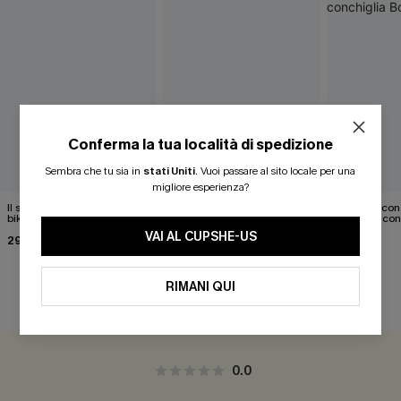
Conferma la tua località di spedizione
Sembra che tu sia in
stati Uniti
.
Vuoi passare al sito locale per una
migliore esperienza?
Il suo fantastico completo
Bikini verde Coffee Date
Set bikini con
bikini bianco
aderente con
37,00 €
conchiglia B
VAI AL CUPSHE-US
29,00 €
40,00 €
36,00 €
RIMANI QUI
RECENSIONI DEI CLIENTI
0.0