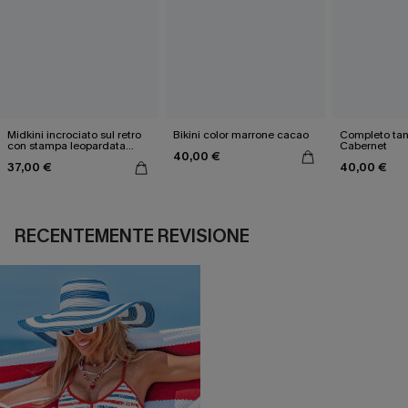
Midkini incrociato sul retro
Bikini color marrone cacao
Completo tan
con stampa leopardata
Cabernet
40,00 €
classica e set a vita alta
37,00 €
40,00 €
RECENTEMENTE REVISIONE