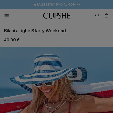
🔥SALDI ESTIVI:
FINO AL -50%
>>
💌REGALO PER I NUOVI: 20% DI SCONTO*
🚚SPEDIZIONE GRATUITA DA 49€
Bikini a righe Starry Weekend
40,00 €