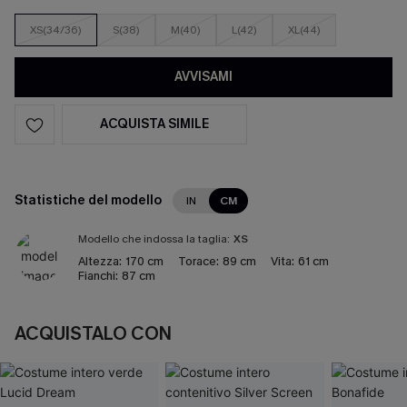
XS(34/36)
S(38)
M(40)
L(42)
XL(44)
AVVISAMI
ACQUISTA SIMILE
Statistiche del modello
IN
CM
Modello che indossa la taglia:
XS
Altezza:
170 cm
Torace:
89 cm
Vita:
61 cm
Fianchi:
87 cm
ACQUISTALO CON