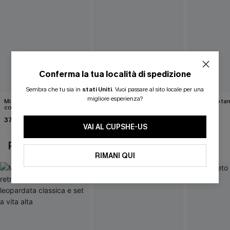
Conferma la tua località di spedizione
Sembra che tu sia in
stati Uniti
.
Vuoi passare al sito locale per una
migliore esperienza?
Midkini incrociato sul retro
Bikini color marrone cacao
Completo tan
con stampa leopardata
Cabernet
40,00 €
classica e set a vita alta
37,00 €
40,00 €
VAI AL CUPSHE-US
POTREBBE INTERESSARTI ANCHE
RIMANI QUI