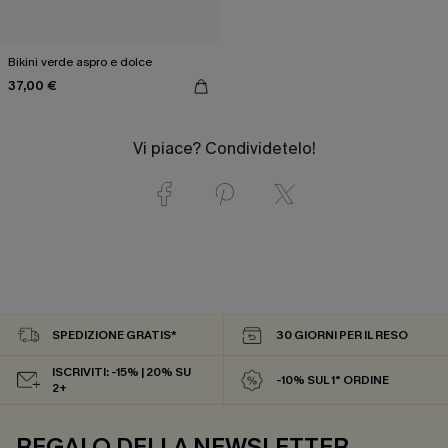
Bikini verde aspro e dolce
37,00 €
Vi piace? Condividetelo!
SPEDIZIONE GRATIS*
30 GIORNI PER IL RESO
ISCRIVITI: -15% | 20% SU
-10% SUL 1° ORDINE
2+
REGALO DELLA NEWSLETTER