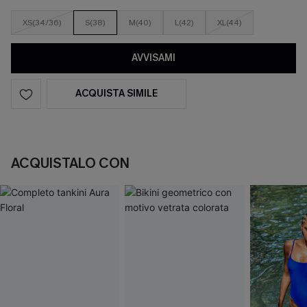
XS(34/36)
S(38)
M(40)
L(42)
XL(44)
AVVISAMI
ACQUISTA SIMILE
ACQUISTALO CON