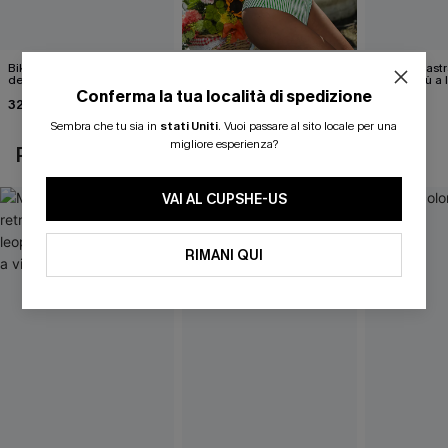
Bikini a quadretti con
Bikini a righe Marine Life
Set bikini ast
delfino
restare più a
39,00 €
Conferma la tua località di spedizione
32,00 €
37,00 €
36,00 €
Sembra che tu sia in
stati Uniti
.
Vuoi passare al sito locale per una
migliore esperienza?
POTREBBE INTERESSARTI ANCHE
VAI AL CUPSHE-US
RIMANI QUI