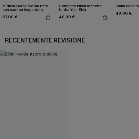
Midkini incrociato sul retro
Completo bikini marrone
Bikini color 
con stampa leopardata
Under Your Skin
40,00 €
classica e set a vita alta
37,00 €
40,00 €
RECENTEMENTE REVISIONE