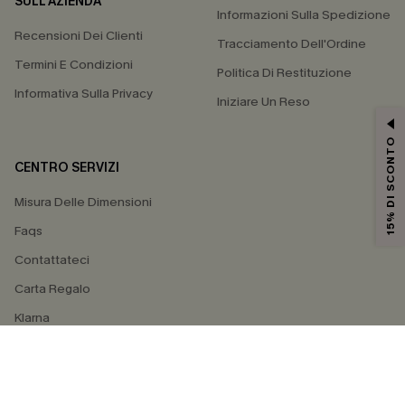
SULL'AZIENDA
Informazioni Sulla Spedizione
Recensioni Dei Clienti
Tracciamento Dell'Ordine
Termini E Condizioni
Politica Di Restituzione
Informativa Sulla Privacy
Iniziare Un Reso
15% DI SCONTO
CENTRO SERVIZI
Misura Delle Dimensioni
Faqs
Contattateci
Carta Regalo
Klarna
4.4