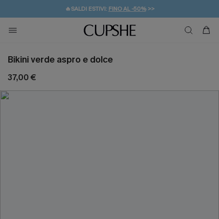
🔥SALDI ESTIVI:
FINO AL -50%
>>
💌REGALO PER I NUOVI: 20% DI SCONTO*
🚚SPEDIZIONE GRATUITA DA 49€
Bikini verde aspro e dolce
37,00 €